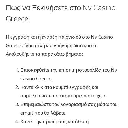
Πώς να Ξεκινήσετε στο Nv Casino
Greece
Η εγγραφή και η έναρξη παιχνιδιού στο Nv Casino
Greece είναι απλή και γρήγορη διαδικασία.
Ακολουθήστε τα παρακάτω βήματα:
Επισκεφθείτε την επίσημη ιστοσελίδα του Nv
Casino Greece.
Κάντε κλικ στο κουμπί εγγραφής και
συμπληρώστε τα απαιτούμενα στοιχεία.
Επιβεβαιώστε τον λογαριασμό σας μέσω του
email που θα λάβετε.
Κάντε την πρώτη σας κατάθεση