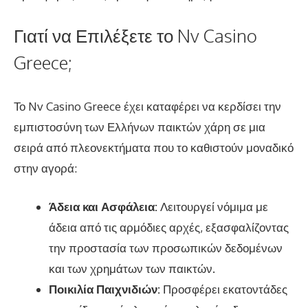
Γιατί να Επιλέξετε το Nv Casino
Greece;
Το Nv Casino Greece έχει καταφέρει να κερδίσει την
εμπιστοσύνη των Ελλήνων παικτών χάρη σε μια
σειρά από πλεονεκτήματα που το καθιστούν μοναδικό
στην αγορά:
Άδεια και Ασφάλεια:
Λειτουργεί νόμιμα με
άδεια από τις αρμόδιες αρχές, εξασφαλίζοντας
την προστασία των προσωπικών δεδομένων
και των χρημάτων των παικτών.
Ποικιλία Παιχνιδιών:
Προσφέρει εκατοντάδες