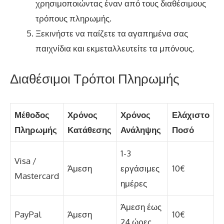
χρησιμοποιώντας έναν από τους διαθέσιμους
τρόπους πληρωμής.
Ξεκινήστε να παίζετε τα αγαπημένα σας
παιχνίδια και εκμεταλλευτείτε τα μπόνους.
Διαθέσιμοι Τρόποι Πληρωμής
Μέθοδος
Χρόνος
Χρόνος
Ελάχιστο
Πληρωμής
Κατάθεσης
Ανάληψης
Ποσό
1-3
Visa /
Άμεση
εργάσιμες
10€
Mastercard
ημέρες
Άμεση έως
PayPal
Άμεση
10€
24 ώρες