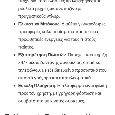
παιχνίδια, από κλασικές κουλοχέρηδες και
ρουλέτα μέχρι ζωντανό καζίνο με
πραγματικούς ντίλερ.
Ελκυστικά Μπόνους:
Διαθέτει γενναιόδωρες
προσφορές καλωσορίσματος και τακτικές
προωθητικές ενέργειες για τους πιστούς
παίκτες.
Εξυπηρέτηση Πελατών:
Παρέχει υποστήριξη
24/7 μέσω ζωντανής συνομιλίας, email και
τηλεφώνου, με εξειδικευμένο προσωπικό που
απαντά γρήγορα και αποτελεσματικά.
Εύκολη Πλοήγηση:
Η πλατφόρμα είναι φιλική
προς τον χρήστη, με γρήγορη φόρτωση και
συμβατότητα με κινητές συσκευές.