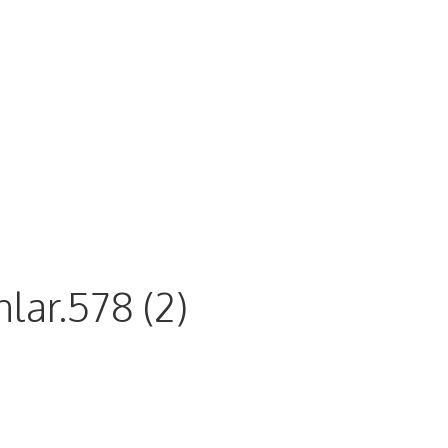
er Programs
Gallery
Us
FAQ
lar.578 (2)