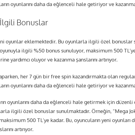
ların oyunlarını daha da eğlenceli hale getiriyor ve kazanma 
İlgili Bonuslar
eni oyunlar eklemektedir. Bu oyunlarla ilgili özel bonuslar
oyunuyla ilgili %50 bonus sunuluyor, maksimum 500 TL’ye 
ine yardımcı oluyor ve kazanma şanslarını artırıyor.
 yaparken, her 7 gün bir free spin kazandırmakta olan regul
ların oyunlarını daha da eğlenceli hale getiriyor ve kazanma 
rın oyunlarını daha da eğlenceli hale getirmek için düzenli
rla ilgili özel bonuslar sunulmaktadır. Örneğin, “Mega Jok
maksimum 500 TL’ye kadar. Bu, oyuncuların yeni oyunları 
arını artırıyor.