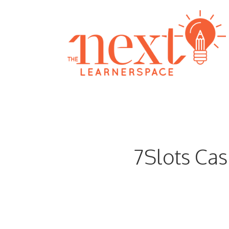
Skip
to
content
Why?
How?
Who?
Global Lea
7Slots Cas