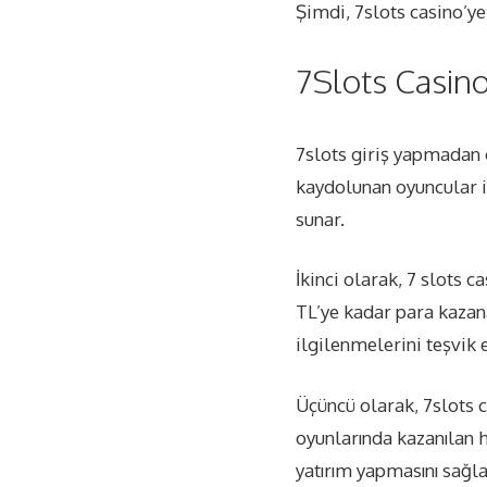
Şimdi, 7slots casino’ye
7Slots Casino
7slots giriş yapmadan ö
kaydolunan oyuncular iç
sunar.
İkinci olarak, 7 slots 
TL’ye kadar para kazanab
ilgilenmelerini teşvik 
Üçüncü olarak, 7slots c
oyunlarında kazanılan h
yatırım yapmasını sağla