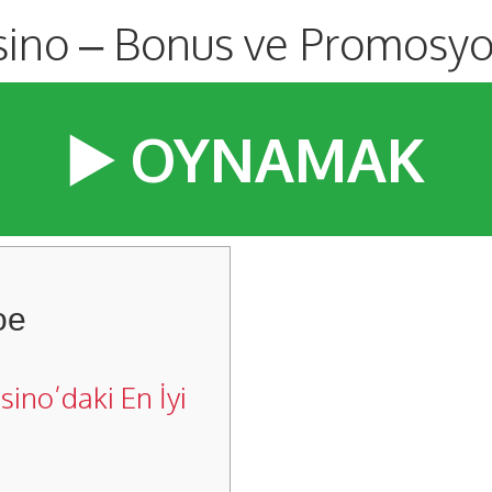
sino – Bonus ve Promosyo
▶️ OYNAMAK
ое
sino’daki En İyi