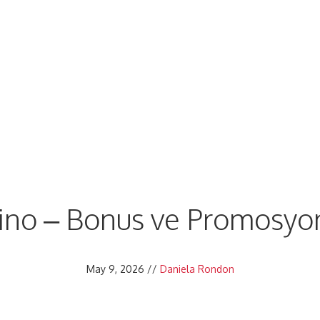
dership Accelerator
Advanced Design Institute
Oth
ino – Bonus ve Promosyon
May 9, 2026
//
Daniela Rondon