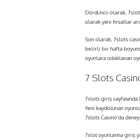
Dördüncü olarak, 7slots
olarak yeni fırsatlar a
Son olarak, 7slots casi
belirli bir hafta boyunc
oyunlara odaklanan oyu
7 Slots Casin
7slots giriş sayfasında
Yeni kaydolunan oyuncu
7slots Casino’da deney
7slot oyunlarına giriş