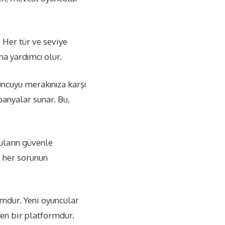
 Her tür ve seviye
na yardımcı olur.
uncuyu merakınıza karşı
panyalar sunar. Bu,
uların güvenle
, her sorunun
rmdur. Yeni oyuncular
eden bir platformdur.