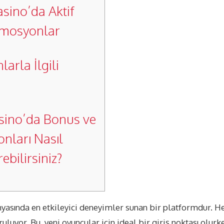
asino’da Aktif
mosyonlar
arla İlgili
asino’da Bonus ve
nları Nasıl
rebilirsiniz?
yasında en etkileyici deneyimler sunan bir platformdur. H
uyor. Bu, yeni oyuncular için ideal bir giriş noktası olur