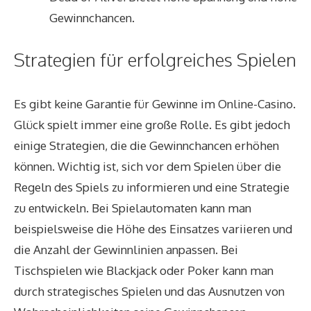
Gewinnchancen.
Strategien für erfolgreiches Spielen
Es gibt keine Garantie für Gewinne im Online-Casino.
Glück spielt immer eine große Rolle. Es gibt jedoch
einige Strategien, die die Gewinnchancen erhöhen
können. Wichtig ist, sich vor dem Spielen über die
Regeln des Spiels zu informieren und eine Strategie
zu entwickeln. Bei Spielautomaten kann man
beispielsweise die Höhe des Einsatzes variieren und
die Anzahl der Gewinnlinien anpassen. Bei
Tischspielen wie Blackjack oder Poker kann man
durch strategisches Spielen und das Ausnutzen von