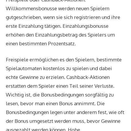
Willkommensbonusse werden neuen Spielern
gutgeschrieben, wenn sie sich registrieren und ihre
erste Einzahlung tätigen. Einzahlungsbonusse
erhöhen den Einzahlungsbetrag des Spielers um
einen bestimmten Prozentsatz.
Freispiele ermöglichen es den Spielern, bestimmte
Spielautomaten kostenlos zu spielen und dabei
echte Gewinne zu erzielen. Cashback-Aktionen
erstatten dem Spieler einen Teil seiner Verluste.
Wichtig ist, die Bonusbedingungen sorgfältig zu
lesen, bevor man einen Bonus annimmt. Die
Bonusbedingungen legen unter anderem fest, wie oft
der Bonus umgesetzt werden muss, bevor Gewinne
ausgezahlt werden können. Hohe