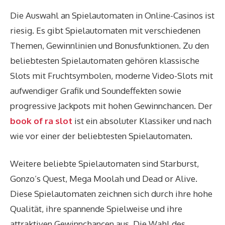
Die Auswahl an Spielautomaten in Online-Casinos ist
riesig. Es gibt Spielautomaten mit verschiedenen
Themen, Gewinnlinien und Bonusfunktionen. Zu den
beliebtesten Spielautomaten gehören klassische
Slots mit Fruchtsymbolen, moderne Video-Slots mit
aufwendiger Grafik und Soundeffekten sowie
progressive Jackpots mit hohen Gewinnchancen. Der
book of ra slot
ist ein absoluter Klassiker und nach
wie vor einer der beliebtesten Spielautomaten.
Weitere beliebte Spielautomaten sind Starburst,
Gonzo’s Quest, Mega Moolah und Dead or Alive.
Diese Spielautomaten zeichnen sich durch ihre hohe
Qualität, ihre spannende Spielweise und ihre
attraktiven Gewinnchancen aus. Die Wahl des