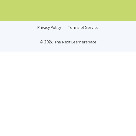
Privacy Policy
Terms of Service
© 2026 The Next Learnerspace