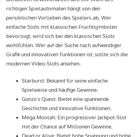
richtigen Spielautomaten hängt von den
persönlichen Vorlieben des Spielers ab. Wer
einfache Slots mit klassischen Fruchtsymbolen
bevorzugt, wird sich bei den klassischen Slots
wohlfühlen. Wer auf der Suche nach aufwendiger
Grafik und innovativen Funktionen ist, sollte sich die
modernen Video-Slots ansehen.
Starburst: Bekannt für seine einfache
Spielweise und häufige Gewinne.
Gonzo’s Quest: Bietet eine spannende
Geschichte und innovative Funktionen.
Mega Moolah: Ein progressiver Jackpot-Slot
mit der Chance auf Millionen Gewinne.
Dead or Alive: Bietet hohe Spannung und hohe