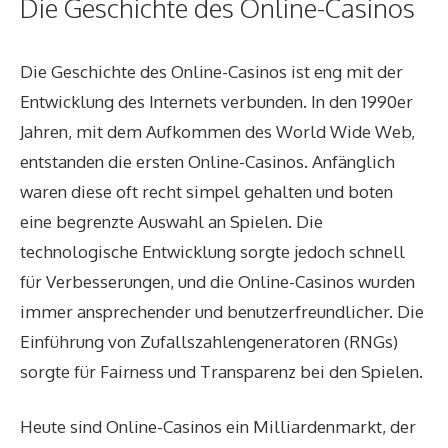
Die Geschichte des Online-Casinos
Die Geschichte des Online-Casinos ist eng mit der
Entwicklung des Internets verbunden. In den 1990er
Jahren, mit dem Aufkommen des World Wide Web,
entstanden die ersten Online-Casinos. Anfänglich
waren diese oft recht simpel gehalten und boten
eine begrenzte Auswahl an Spielen. Die
technologische Entwicklung sorgte jedoch schnell
für Verbesserungen, und die Online-Casinos wurden
immer ansprechender und benutzerfreundlicher. Die
Einführung von Zufallszahlengeneratoren (RNGs)
sorgte für Fairness und Transparenz bei den Spielen.
Heute sind Online-Casinos ein Milliardenmarkt, der