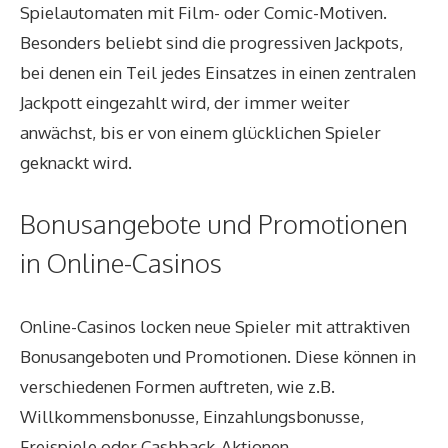
Spielautomaten mit Film- oder Comic-Motiven.
Besonders beliebt sind die progressiven Jackpots,
bei denen ein Teil jedes Einsatzes in einen zentralen
Jackpott eingezahlt wird, der immer weiter
anwächst, bis er von einem glücklichen Spieler
geknackt wird.
Bonusangebote und Promotionen
in Online-Casinos
Online-Casinos locken neue Spieler mit attraktiven
Bonusangeboten und Promotionen. Diese können in
verschiedenen Formen auftreten, wie z.B.
Willkommensbonusse, Einzahlungsbonusse,
Freispiele oder Cashback-Aktionen.