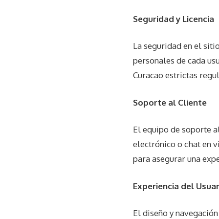
Seguridad y Licencia
La seguridad en el siti
personales de cada usu
Curacao estrictas regu
Soporte al Cliente
El equipo de soporte al
electrónico o chat en 
para asegurar una exper
Experiencia del Usuar
El diseño y navegación d