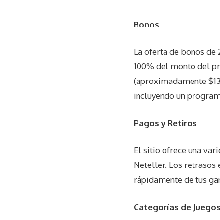
Bonos
La oferta de bonos de 
100% del monto del pr
(aproximadamente $138
incluyendo un programa
Pagos y Retiros
El sitio ofrece una va
Neteller. Los retrasos 
rápidamente de tus gan
Categorías de Juego