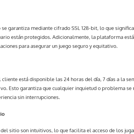
o se garantiza mediante cifrado SSL 128-bit, lo que signific
ario están protegidos. Adicionalmente, la plataforma está
laciones para asegurar un juego seguro y equitativo.
 cliente está disponible las 24 horas del día, 7 días a la s
vivo. Esto garantiza que cualquier inquietud o problema s
iencia sin interrupciones.
io
el sitio son intuitivos, lo que facilita el acceso de los jug