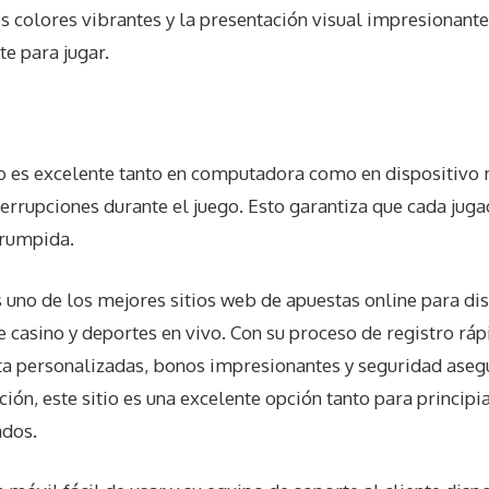
s colores vibrantes y la presentación visual impresionant
e para jugar.
io es excelente tanto en computadora como en dispositivo 
terrupciones durante el juego. Esto garantiza que cada jug
rrumpida.
 uno de los mejores sitios web de apuestas online para dis
 casino y deportes en vivo. Con su proceso de registro rápi
nta personalizadas, bonos impresionantes y seguridad aseg
ación, este sitio es una excelente opción tanto para princi
dos.