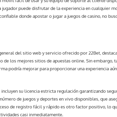
móvil fácil de usar y su equipo de soporte al cliente disp
da jugador puede disfrutar de la experiencia en cualquier m
confiable donde apostar o jugar a juegos de casino, no bus
general del sitio web y servicio ofrecido por 22Bet, destac
no de los mejores sitios de apuestas online. Sin embargo,
orma podría mejorar para proporcionar una experiencia aú
incluyen su licencia estricta regulación garantizando segu
n número de juegos y deportes en vivo disponibles, que ase
oceso de registro fácil y rápido es otro factor positivo, lo 
actividades casi inmediatamente.