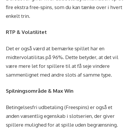
fire ekstra free-spins, som du kan tænke over i hvert
enkelt trin.
RTP & Volatilitet
Det er også værd at bemærke spillet har en
midtervolatilitas på 96%. Dette betyder, at det vil
være mere let for spillere til at få seje vindere
sammenlignet med andre slots af samme type.
Spilningsområde & Max Win
Betingelsesfri udbetaling (Freespins) er også et
anden væsentlig egenskab i slotserien, der giver
spillere mulighed for at spille uden begrænsning.