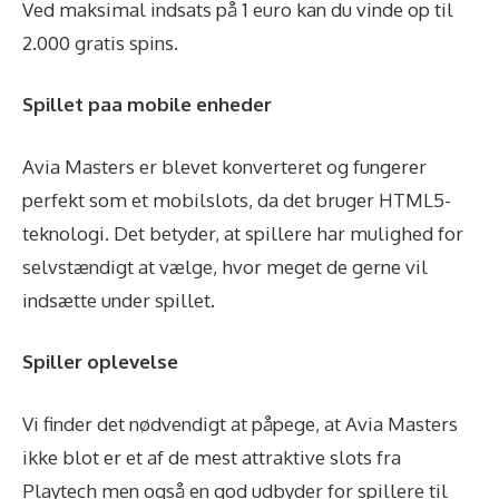
Ved maksimal indsats på 1 euro kan du vinde op til
2.000 gratis spins.
Spillet paa mobile enheder
Avia Masters er blevet konverteret og fungerer
perfekt som et mobilslots, da det bruger HTML5-
teknologi. Det betyder, at spillere har mulighed for
selvstændigt at vælge, hvor meget de gerne vil
indsætte under spillet.
Spiller oplevelse
Vi finder det nødvendigt at påpege, at Avia Masters
ikke blot er et af de mest attraktive slots fra
Playtech men også en god udbyder for spillere til