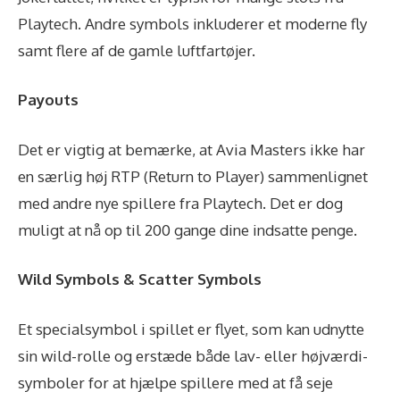
Playtech. Andre symbols inkluderer et moderne fly
samt flere af de gamle luftfartøjer.
Payouts
Det er vigtig at bemærke, at Avia Masters ikke har
en særlig høj RTP (Return to Player) sammenlignet
med andre nye spillere fra Playtech. Det er dog
muligt at nå op til 200 gange dine indsatte penge.
Wild Symbols & Scatter Symbols
Et specialsymbol i spillet er flyet, som kan udnytte
sin wild-rolle og erstæde både lav- eller højværdi-
symboler for at hjælpe spillere med at få seje