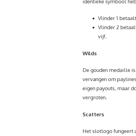
identieke symbool heb
Vlinder 1 betaal
Vlinder 2 betaa
vijf.
Wilds
De gouden medaille is
vervangen om paylines 
eigen payouts, maar do
vergroten.
Scatters
Het slotlogo fungeert a