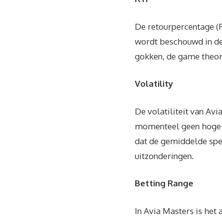
De retourpercentage (
wordt beschouwd in de 
gokken, de game theor
Volatility
De volatiliteit van Av
momenteel geen hoge p
dat de gemiddelde spe
uitzonderingen.
Betting Range
In Avia Masters is het a