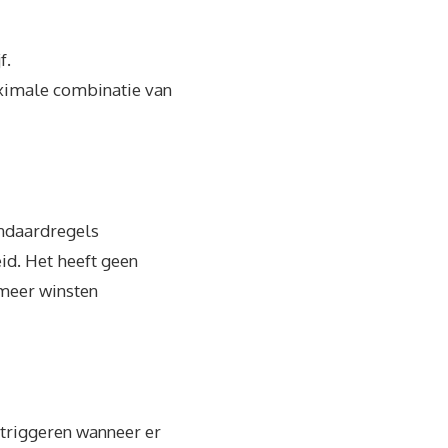
f.
aximale combinatie van
andaardregels
id. Het heeft geen
 meer winsten
e triggeren wanneer er