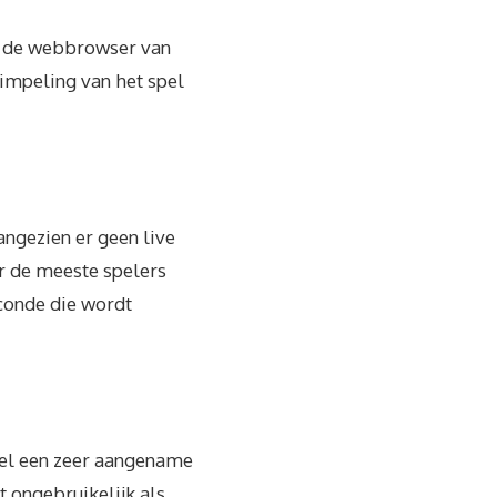
t de webbrowser van
impeling van het spel
angezien er geen live
or de meeste spelers
conde die wordt
 wel een zeer aangename
 ongebruikelijk als