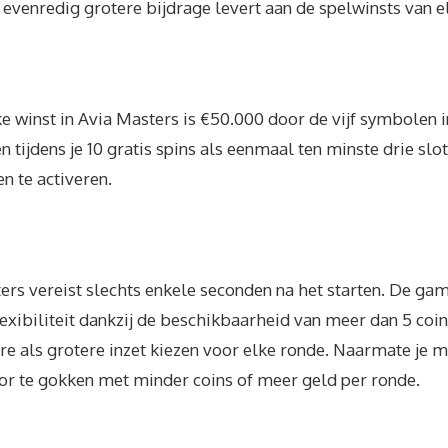
evenredig grotere bijdrage levert aan de spelwinsts van e
 winst in Avia Masters is €50.000 door de vijf symbolen 
n tijdens je 10 gratis spins als eenmaal ten minste drie slo
n te activeren.
ers vereist slechts enkele seconden na het starten. De gam
lexibiliteit dankzij de beschikbaarheid van meer dan 5 coin
re als grotere inzet kiezen voor elke ronde. Naarmate je m
 te gokken met minder coins of meer geld per ronde.