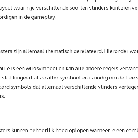
layout waarin je verschillende soorten vlinders kunt zien ve
rdigen in de gameplay.
sters zijn allemaal thematisch gerelateerd. Hieronder wo
lle is een wildsymbool en kan alle andere regels vervang
 slot fungeert als scatter symbool en is nodig om de free sp
ndaard symbols dat allemaal verschillende vlinders verteg
ts.
ters kunnen behoorlijk hoog oplopen wanneer je een combi