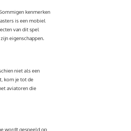
en. Sommigen kenmerken
Masters is een mobiel
ecten van dit spel
l zijn eigenschappen.
chien niet als een
, kom je tot de
met aviatoren die
me wordt gespeeld op