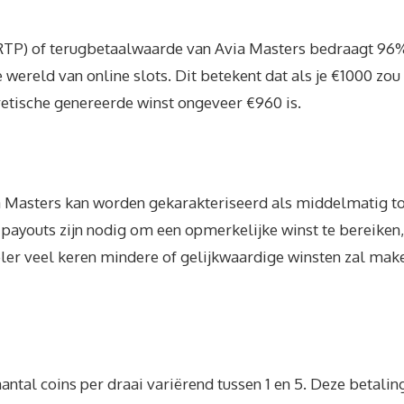
RTP) of terugbetaalwaarde van Avia Masters bedraagt 96
wereld van online slots. Dit betekent dat als je €1000 zou
etische genereerde winst ongeveer €960 is.
ia Masters kan worden gekarakteriseerd als middelmatig t
ayouts zijn nodig om een opmerkelijke winst te bereiken,
ler veel keren mindere of gelijkwaardige winsten zal mak
antal coins per draai variërend tussen 1 en 5. Deze betalings