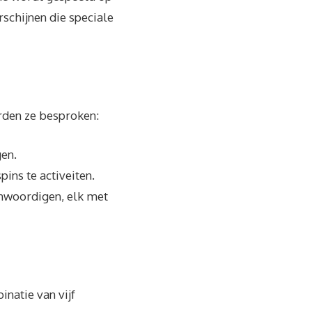
rschijnen die speciale
rden ze besproken:
en.
ins te activeiten.
enwoordigen, elk met
natie van vijf