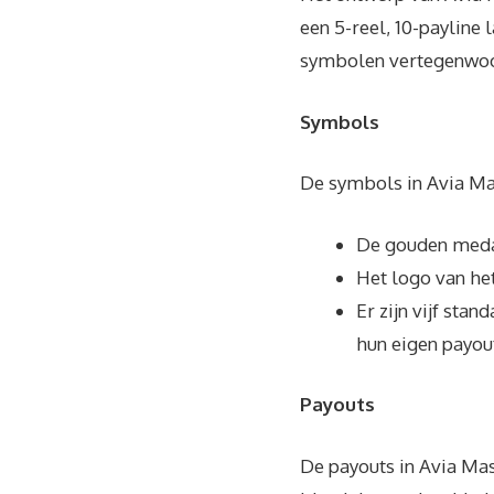
een 5-reel, 10-payline 
symbolen vertegenwoo
Symbols
De symbols in Avia Ma
De gouden medai
Het logo van het
Er zijn vijf sta
hun eigen payou
Payouts
De payouts in Avia Mas