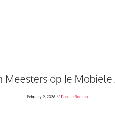
dership Accelerator
Advanced Design Institute
Oth
n Meesters op Je Mobiele
February 9, 2026
//
Daniela Rondon