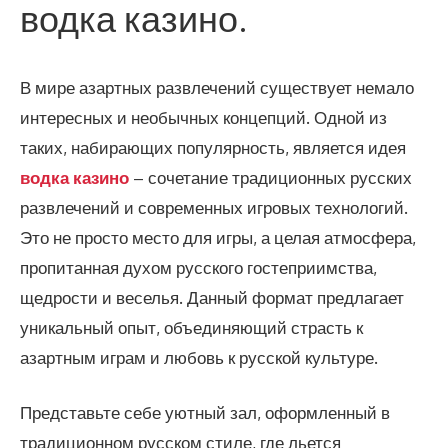
водка казино.
В мире азартных развлечений существует немало
интересных и необычных концепций. Одной из
таких, набирающих популярность, является идея
водка казино
– сочетание традиционных русских
развлечений и современных игровых технологий.
Это не просто место для игры, а целая атмосфера,
пропитанная духом русского гостеприимства,
щедрости и веселья. Данный формат предлагает
уникальный опыт, объединяющий страсть к
азартным играм и любовь к русской культуре.
Представьте себе уютный зал, оформленный в
традиционном русском стиле, где льется