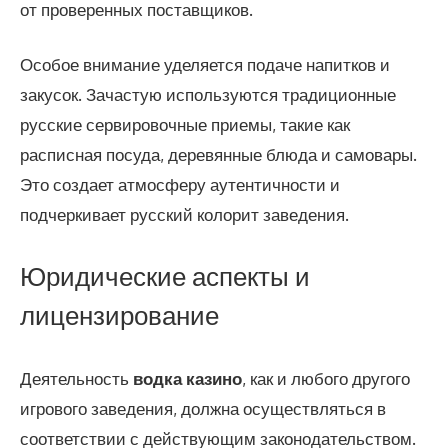
от проверенных поставщиков.
Особое внимание уделяется подаче напитков и
закусок. Зачастую используются традиционные
русские сервировочные приемы, такие как
расписная посуда, деревянные блюда и самовары.
Это создает атмосферу аутентичности и
подчеркивает русский колорит заведения.
Юридические аспекты и
лицензирование
Деятельность
водка казино
, как и любого другого
игрового заведения, должна осуществляться в
соответствии с действующим законодательством.