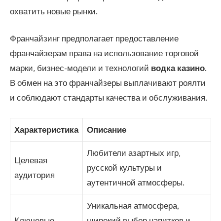
охватить новые рынки.
Франчайзинг предполагает предоставление
франчайзерам права на использование торговой
марки, бизнес-модели и технологий
водка казино
.
В обмен на это франчайзеры выплачивают роялти
и соблюдают стандарты качества и обслуживания.
Характеристика
Описание
Любители азартных игр,
Целевая
русской культуры и
аудитория
аутентичной атмосферы.
Уникальная атмосфера,
Ключевые
широкий выбор напитков и