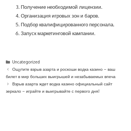
Получение необходимой лицензии.
Организация игровых зон и баров.
Подбор квалифицированного персонала.
Запуск маркетинговой кампании.
Categories
Uncategorized
Ощутите взрыв азарта и роскоши водка казино – ваш
билет в мир больших выигрышей и незабываемых впеча
Взрыв азарта ждет водка казино официальный сайт
зеркало – играйте и выигрывайте с первого дня!