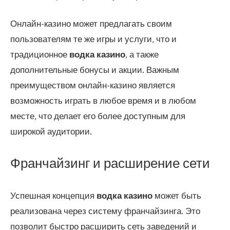
Онлайн-казино может предлагать своим
пользователям те же игры и услуги, что и
традиционное
водка казино
, а также
дополнительные бонусы и акции. Важным
преимуществом онлайн-казино является
возможность играть в любое время и в любом
месте, что делает его более доступным для
широкой аудитории.
Франчайзинг и расширение сети
Успешная концепция
водка казино
может быть
реализована через систему франчайзинга. Это
позволит быстро расширить сеть заведений и