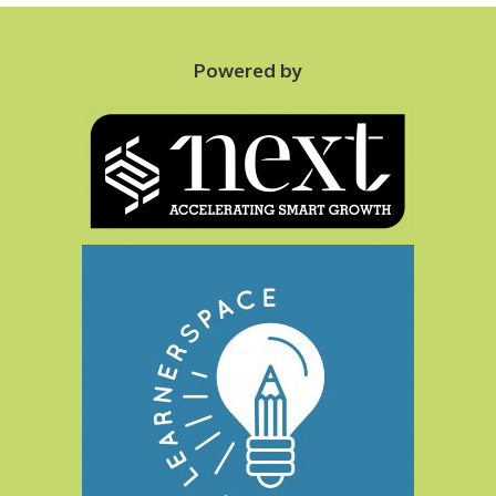
Powered by