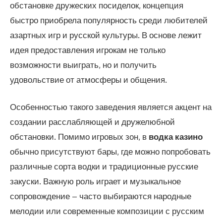
обстановке дружеских посиделок, концепция
быстро приобрела популярность среди любителей
азартных игр и русской культуры. В основе лежит
идея предоставления игрокам не только
возможности выиграть, но и получить
удовольствие от атмосферы и общения.
Особенностью такого заведения является акцент на
создании расслабляющей и дружелюбной
обстановки. Помимо игровых зон, в
водка казино
обычно присутствуют бары, где можно попробовать
различные сорта водки и традиционные русские
закуски. Важную роль играет и музыкальное
сопровождение – часто выбираются народные
мелодии или современные композиции с русским