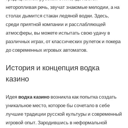
неторопливая речь, звучат знакомые мелодии, а на
столах дымится стакан ледяной водки. Здесь,
среди приятной компании и расслабляющей
атмосферы, вы можете испытать свою удачу в
различных играх, от классических рулеток и покера
до современных игровых автоматов.
История и концепция водка
казино
Идея
водка казино
возникла как попытка создать
уникальное место, которое бы сочетало в себе
лучшие традиции русской культуры и современный
игровой опыт. Зародившись в неформальной