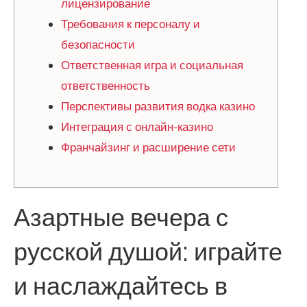
лицензирование
Требования к персоналу и
безопасности
Ответственная игра и социальная
ответственность
Перспективы развития водка казино
Интеграция с онлайн-казино
Франчайзинг и расширение сети
Азартные вечера с
русской душой: играйте
и наслаждайтесь в