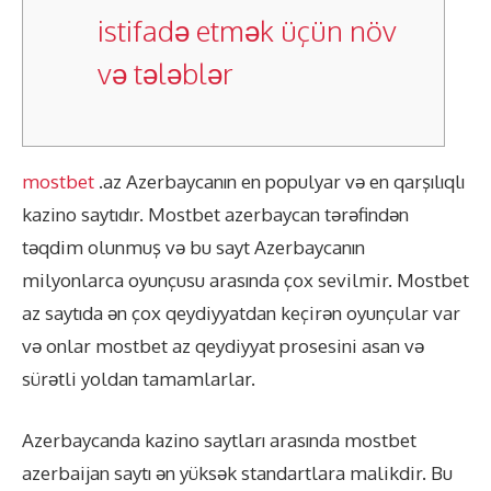
istifadə etmək üçün növ
və tələblər
mostbet
.az Azerbaycanın en populyar və en qarşılıqlı
kazino saytıdır. Mostbet azerbaycan tərəfindən
təqdim olunmuş və bu sayt Azerbaycanın
milyonlarca oyunçusu arasında çox sevilmir. Mostbet
az saytıda ən çox qeydiyyatdan keçirən oyunçular var
və onlar mostbet az qeydiyyat prosesini asan və
sürətli yoldan tamamlarlar.
Azerbaycanda kazino saytları arasında mostbet
azerbaijan saytı ən yüksək standartlara malikdir. Bu