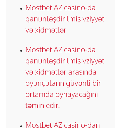
Mostbet AZ casino-da
qanunləşdirilmiş vziyyət
və xidmətlər
Mostbet AZ casino-da
qanunləşdirilmiş vziyyət
və xidmətlər arasında
oyunçuların güvənli bir
ortamda oynayacağını
təmin edir.
Mostbet AZ casino-dan