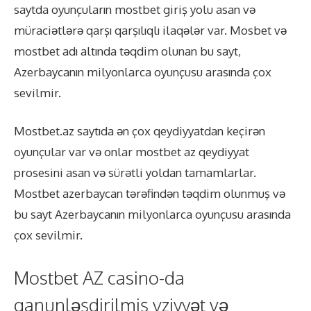
saytda oyunçuların mostbet giriş yolu asan və
müraciətlərə qarşı qarşılıqlı ilaqələr var. Mosbet və
mostbet adı altında təqdim olunan bu sayt,
Azerbaycanın milyonlarca oyunçusu arasında çox
sevilmir.
Mostbet.az saytıda ən çox qeydiyyatdan keçirən
oyunçular var və onlar mostbet az qeydiyyat
prosesini asan və sürətli yoldan tamamlarlar.
Mostbet azerbaycan tərəfindən təqdim olunmuş və
bu sayt Azerbaycanın milyonlarca oyunçusu arasında
çox sevilmir.
Mostbet AZ casino-da
qanunləşdirilmiş vziyyət və