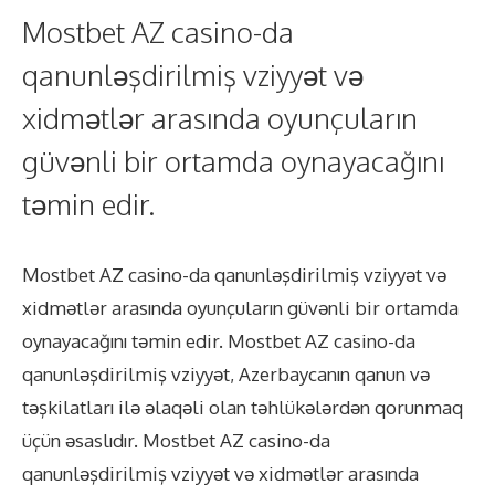
Mostbet AZ casino-da
qanunləşdirilmiş vziyyət və
xidmətlər arasında oyunçuların
güvənli bir ortamda oynayacağını
təmin edir.
Mostbet AZ casino-da qanunləşdirilmiş vziyyət və
xidmətlər arasında oyunçuların güvənli bir ortamda
oynayacağını təmin edir. Mostbet AZ casino-da
qanunləşdirilmiş vziyyət, Azerbaycanın qanun və
təşkilatları ilə əlaqəli olan təhlükələrdən qorunmaq
üçün əsaslıdır. Mostbet AZ casino-da
qanunləşdirilmiş vziyyət və xidmətlər arasında