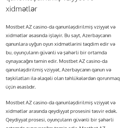
xidmətlər
Mostbet AZ casino-da qanunləşdirilmiş vziyyət və
xidmətlər əsasında işləyir. Bu sayt, Azerbaycanın
qanunlara uyğun oyun xidmətlərini təqdim edir və
bu, oyunçuların güvənli və şəhərli bir ortamda
oynayacağını təmin edir. Mostbet AZ casino-da
qanunləşdirilmiş vziyyət, Azerbaycanın qanun və
təşkilatları ilə əlaqəli olan təhlükələrdən qorunmaq
üçün əsaslıdır.
Mostbet AZ casino-da qanunləşdirilmiş vziyyət və
xidmətlər arasında qeydiyyat prosesini təsvir edək.
Qeydiyyat prosesi, oyunçuların güvənli bir şəhərli