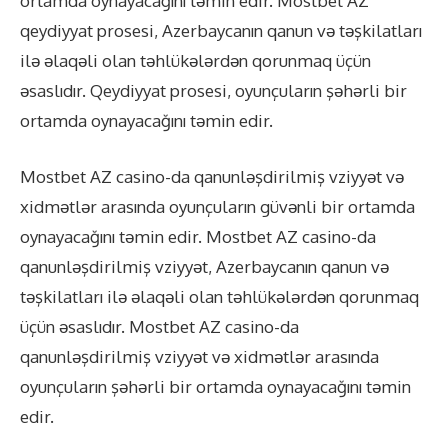
ortamda oynayacağını təmin edir. Mostbet AZ
qeydiyyat prosesi, Azerbaycanın qanun və təşkilatları
ilə əlaqəli olan təhlükələrdən qorunmaq üçün
əsaslıdır. Qeydiyyat prosesi, oyunçuların şəhərli bir
ortamda oynayacağını təmin edir.
Mostbet AZ casino-da qanunləşdirilmiş vziyyət və
xidmətlər arasında oyunçuların güvənli bir ortamda
oynayacağını təmin edir. Mostbet AZ casino-da
qanunləşdirilmiş vziyyət, Azerbaycanın qanun və
təşkilatları ilə əlaqəli olan təhlükələrdən qorunmaq
üçün əsaslıdır. Mostbet AZ casino-da
qanunləşdirilmiş vziyyət və xidmətlər arasında
oyunçuların şəhərli bir ortamda oynayacağını təmin
edir.