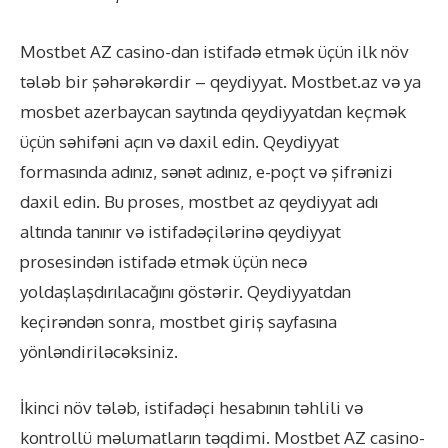
Mostbet AZ casino-dan istifadə etmək üçün ilk növ
tələb bir şəhərəkərdir – qeydiyyat. Mostbet.az və ya
mosbet azerbaycan saytında qeydiyyatdan keçmək
üçün səhifəni açın və daxil edin. Qeydiyyat
formasında adınız, sənət adınız, e-poçt və şifrənizi
daxil edin. Bu proses, mostbet az qeydiyyat adı
altında tanınır və istifadəçilərinə qeydiyyat
prosesindən istifadə etmək üçün necə
yoldaşlaşdırılacağını göstərir. Qeydiyyatdan
keçirəndən sonra, mostbet giriş sayfasına
yönləndiriləcəksiniz.
İkinci növ tələb, istifadəçi hesabının təhlili və
kontrollü məlumatların təqdimi. Mostbet AZ casino-