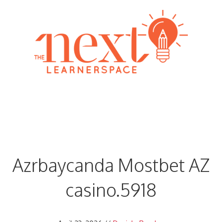
Skip
to
content
Menu
Azrbaycanda Mostbet AZ
casino.5918