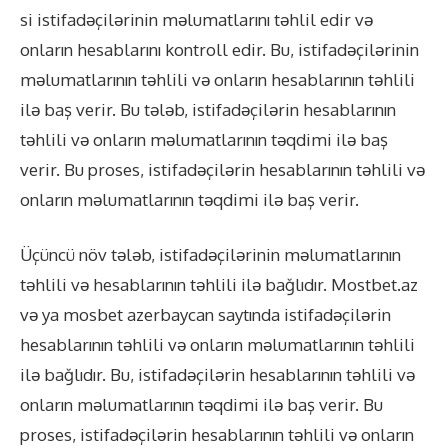
si istifadəçilərinin məlumatlarını təhlil edir və
onların hesablarını kontroll edir. Bu, istifadəçilərinin
məlumatlarının təhlili və onların hesablarının təhlili
ilə baş verir. Bu tələb, istifadəçilərin hesablarının
təhlili və onların məlumatlarının təqdimi ilə baş
verir. Bu proses, istifadəçilərin hesablarının təhlili və
onların məlumatlarının təqdimi ilə baş verir.
Üçüncü növ tələb, istifadəçilərinin məlumatlarının
təhlili və hesablarının təhlili ilə bağlıdır. Mostbet.az
və ya mosbet azerbaycan saytında istifadəçilərin
hesablarının təhlili və onların məlumatlarının təhlili
ilə bağlıdır. Bu, istifadəçilərin hesablarının təhlili və
onların məlumatlarının təqdimi ilə baş verir. Bu
proses, istifadəçilərin hesablarının təhlili və onların