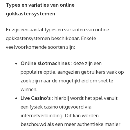
Types en variaties van online
gokkastensystemen
Er zijn een aantal types en varianten van online
gokkastensystemen beschikbaar. Enkele
veelvoorkomende soorten zijn:
Online slotmachines
: deze zijn een
populaire optie, aangezien gebruikers vaak op
zoek zijn naar de mogelijkheid om snel te
winnen.
Live Casino’s
: hierbij wordt het spel vanuit
een fysiek casino uitgevoerd via
internetverbinding. Dit kan worden
beschouwd als een meer authentieke manier