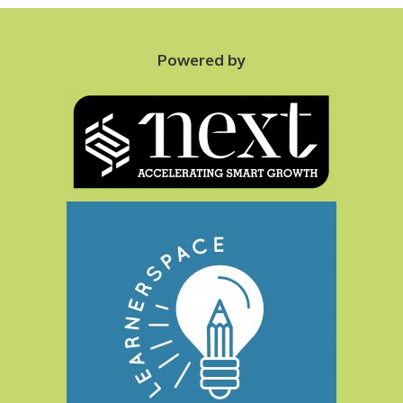
Powered by