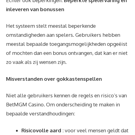
Echter ook beperkingen:
Beperkte spelervaring en
inleveren van bonussen
Het systeem stelt meestal beperkende
omstandigheden aan spelers. Gebruikers hebben
meestal bepaalde toegangsmogelijkheden opgeëist
of mochten dan een bonus ontvangen, dat kan er niet
zo vaak als zij wensen zijn.
Misverstanden over gokkastenspellen
Niet alle gebruikers kennen de regels en risico’s van
BetMGM Casino. Om onderscheiding te maken in
bepaalde verstandhoudingen:
Risicovolle aard
: voor veel mensen geldt dat