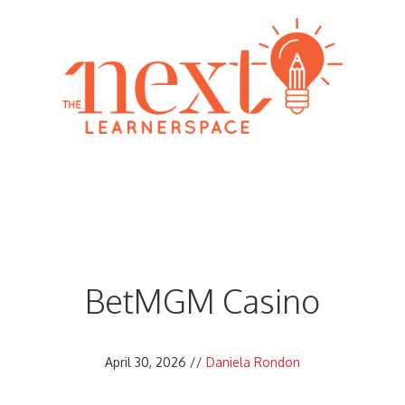
Skip
to
content
Menu
BetMGM Casino
April 30, 2026
//
Daniela Rondon