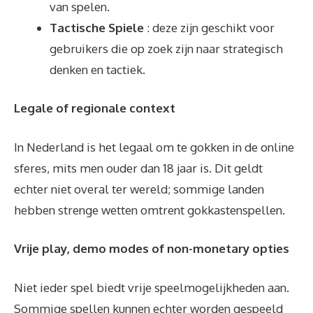
van spelen.
Tactische Spiele
: deze zijn geschikt voor
gebruikers die op zoek zijn naar strategisch
denken en tactiek.
Legale of regionale context
In Nederland is het legaal om te gokken in de online
sferes, mits men ouder dan 18 jaar is. Dit geldt
echter niet overal ter wereld; sommige landen
hebben strenge wetten omtrent gokkastenspellen.
Vrije play, demo modes of non-monetary opties
Niet ieder spel biedt vrije speelmogelijkheden aan.
Sommige spellen kunnen echter worden gespeeld