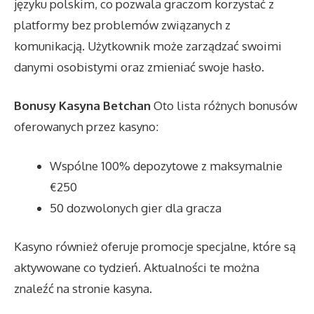
języku polskim, co pozwala graczom korzystać z
platformy bez problemów związanych z
komunikacją. Użytkownik może zarządzać swoimi
danymi osobistymi oraz zmieniać swoje hasło.
Bonusy Kasyna Betchan
Oto lista różnych bonusów
oferowanych przez kasyno:
Wspólne 100% depozytowe z maksymalnie
€250
50 dozwolonych gier dla gracza
Kasyno również oferuje promocje specjalne, które są
aktywowane co tydzień. Aktualności te można
znaleźć na stronie kasyna.