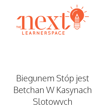
Skip
to
content
Menu
Biegunem Stóp jest
Betchan W Kasynach
Slotowych