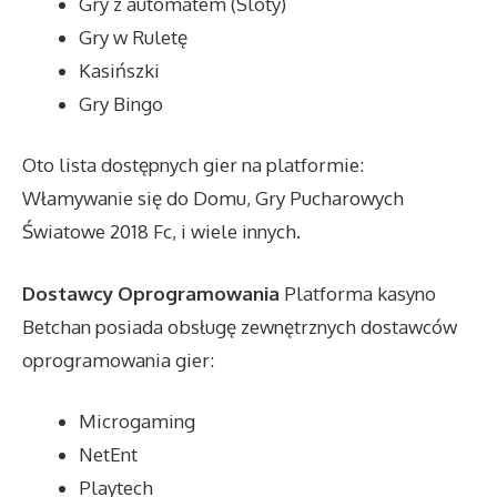
Gry z automatem (Sloty)
Gry w Ruletę
Kasińszki
Gry Bingo
Oto lista dostępnych gier na platformie:
Włamywanie się do Domu, Gry Pucharowych
Światowe 2018 Fc, i wiele innych.
Dostawcy Oprogramowania
Platforma kasyno
Betchan posiada obsługę zewnętrznych dostawców
oprogramowania gier:
Microgaming
NetEnt
Playtech