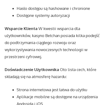
Hasło dostępu są hashowane i chronione
Dostępne systemy autoryzacji
Wsparcie Klienta
W kwestii wsparcia dla
użytkowników, kasyno Betchan posiada kilka podejść
do podtrzymania ciągłego rozwoju oraz
wykorzystywania nowoczesnych technologii w
przestrzeni cyfrowej.
Doświadczenie Użytkownika
Oto lista cech, które
składają się na atmosferę hazardu:
Strona internetowa jest łatwa do użytku
Aplikacje mobilne są dostępne na urządzenia
Androida i iOS