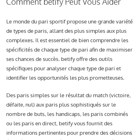
Comment betify Peut Vous Aider
Le monde du pari sportif propose une grande variété
de types de paris, allant des plus simples aux plus
complexes. Il est essentiel de bien comprendre les
spécificités de chaque type de pari afin de maximiser
ses chances de succès. betify offre des outils
spécifiques pour analyser chaque type de pari et
identifier les opportunités les plus prometteuses.
Des paris simples sur le résultat du match (victoire,
défaite, nul) aux paris plus sophistiqués sur le
nombre de buts, les handicaps, les paris combinés
ou les paris en direct, betify vous fournit des
informations pertinentes pour prendre des décisions