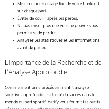
Miser un pourcentage fixe de votre bankroll
sur chaque pari.
Éviter de courir après les pertes.
Ne pas miser plus que vous ne pouvez vous
permettre de perdre.
Analyser les statistiques et les informations
avant de parier.
L’Importance de la Recherche et de
l’Analyse Approfondie
Comme mentionné précédemment, l’analyse
sportive approfondie est la clé du succès dans le
monde du pari sportif. betify vous fournit les outils