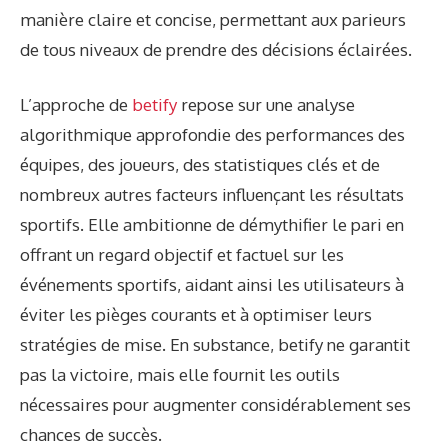
manière claire et concise, permettant aux parieurs
de tous niveaux de prendre des décisions éclairées.
L’approche de
betify
repose sur une analyse
algorithmique approfondie des performances des
équipes, des joueurs, des statistiques clés et de
nombreux autres facteurs influençant les résultats
sportifs. Elle ambitionne de démythifier le pari en
offrant un regard objectif et factuel sur les
événements sportifs, aidant ainsi les utilisateurs à
éviter les pièges courants et à optimiser leurs
stratégies de mise. En substance, betify ne garantit
pas la victoire, mais elle fournit les outils
nécessaires pour augmenter considérablement ses
chances de succès.