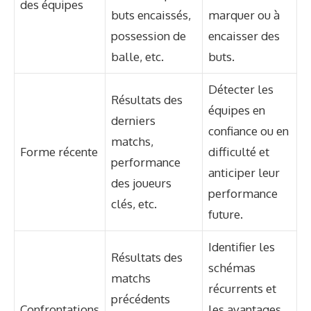
des équipes
buts encaissés,
marquer ou à
possession de
encaisser des
balle, etc.
buts.
Détecter les
Résultats des
équipes en
derniers
confiance ou en
matchs,
Forme récente
difficulté et
performance
anticiper leur
des joueurs
performance
clés, etc.
future.
Identifier les
Résultats des
schémas
matchs
récurrents et
précédents
Confrontations
les avantages