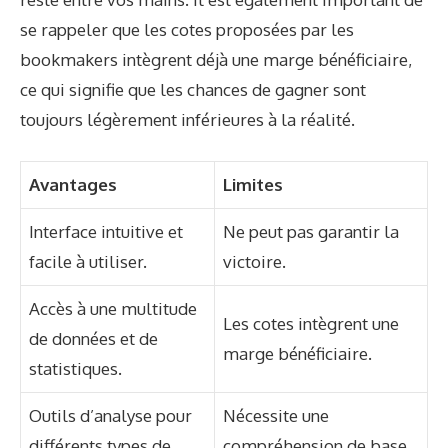
se rappeler que les cotes proposées par les
bookmakers intègrent déjà une marge bénéficiaire,
ce qui signifie que les chances de gagner sont
toujours légèrement inférieures à la réalité.
Avantages
Limites
Interface intuitive et
Ne peut pas garantir la
facile à utiliser.
victoire.
Accès à une multitude
Les cotes intègrent une
de données et de
marge bénéficiaire.
statistiques.
Outils d’analyse pour
Nécessite une
différents types de
compréhension de base