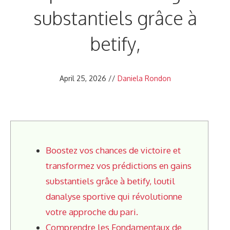
substantiels grâce à
betify,
April 25, 2026
//
Daniela Rondon
Boostez vos chances de victoire et
transformez vos prédictions en gains
substantiels grâce à betify, loutil
danalyse sportive qui révolutionne
votre approche du pari.
Comprendre les Fondamentaux de