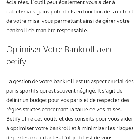
éclairées. L’outil peut également vous aider à
calculer vos gains potentiels en fonction de la cote et
de votre mise, vous permettant ainsi de gérer votre
bankroll de manière responsable.
Optimiser Votre Bankroll avec
betify
La gestion de votre bankroll est un aspect crucial des
paris sportifs qui est souvent négligé. Il s’agit de
définir un budget pour vos paris et de respecter des
règles strictes concernant la taille de vos mises.
Betify offre des outils et des conseils pour vous aider
à optimiser votre bankroll et à minimiser les risques
de pertes importantes. L’objectif est de vous