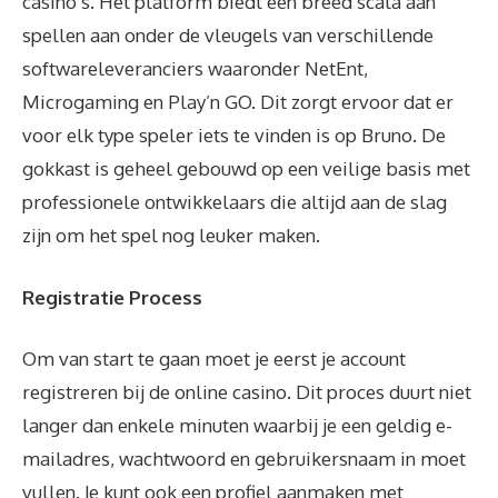
casino’s. Het platform biedt een breed scala aan
spellen aan onder de vleugels van verschillende
softwareleveranciers waaronder NetEnt,
Microgaming en Play’n GO. Dit zorgt ervoor dat er
voor elk type speler iets te vinden is op Bruno. De
gokkast is geheel gebouwd op een veilige basis met
professionele ontwikkelaars die altijd aan de slag
zijn om het spel nog leuker maken.
Registratie Process
Om van start te gaan moet je eerst je account
registreren bij de online casino. Dit proces duurt niet
langer dan enkele minuten waarbij je een geldig e-
mailadres, wachtwoord en gebruikersnaam in moet
vullen. Je kunt ook een profiel aanmaken met