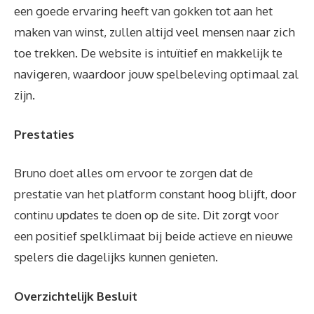
een goede ervaring heeft van gokken tot aan het
maken van winst, zullen altijd veel mensen naar zich
toe trekken. De website is intuïtief en makkelijk te
navigeren, waardoor jouw spelbeleving optimaal zal
zijn.
Prestaties
Bruno doet alles om ervoor te zorgen dat de
prestatie van het platform constant hoog blijft, door
continu updates te doen op de site. Dit zorgt voor
een positief spelklimaat bij beide actieve en nieuwe
spelers die dagelijks kunnen genieten.
Overzichtelijk Besluit