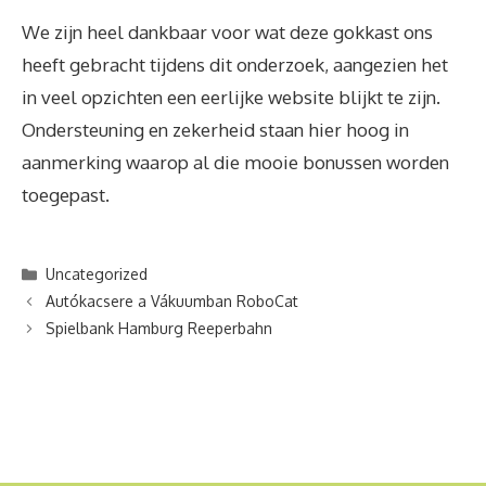
We zijn heel dankbaar voor wat deze gokkast ons
heeft gebracht tijdens dit onderzoek, aangezien het
in veel opzichten een eerlijke website blijkt te zijn.
Ondersteuning en zekerheid staan hier hoog in
aanmerking waarop al die mooie bonussen worden
toegepast.
Categories
Uncategorized
Autókacsere a Vákuumban RoboCat
Spielbank Hamburg Reeperbahn