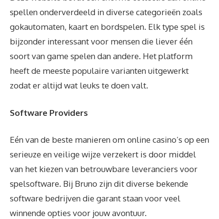
spellen onderverdeeld in diverse categorieën zoals
gokautomaten, kaart en bordspelen. Elk type spel is
bijzonder interessant voor mensen die liever één
soort van game spelen dan andere. Het platform
heeft de meeste populaire varianten uitgewerkt
zodat er altijd wat leuks te doen valt.
Software Providers
Eén van de beste manieren om online casino’s op een
serieuze en veilige wijze verzekert is door middel
van het kiezen van betrouwbare leveranciers voor
spelsoftware. Bij Bruno zijn dit diverse bekende
software bedrijven die garant staan voor veel
winnende opties voor jouw avontuur.