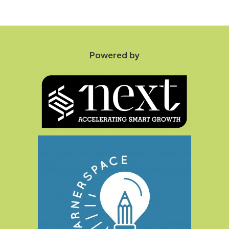
Powered by