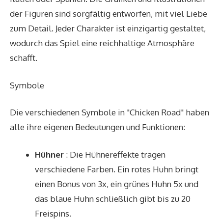
der Figuren sind sorgfältig entworfen, mit viel Liebe
zum Detail. Jeder Charakter ist einzigartig gestaltet,
wodurch das Spiel eine reichhaltige Atmosphäre
schafft.
Symbole
Die verschiedenen Symbole in "Chicken Road" haben
alle ihre eigenen Bedeutungen und Funktionen:
Hühner
: Die Hühnereffekte tragen
verschiedene Farben. Ein rotes Huhn bringt
einen Bonus von 3x, ein grünes Huhn 5x und
das blaue Huhn schließlich gibt bis zu 20
Freispins.