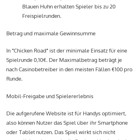
Blauen Huhn erhalten Spieler bis zu 20
Freispielrunden.
Betrag und maximale Gewinnsumme
In "Chicken Road" ist der minimale Einsatz für eine
Spielrunde 0,10€. Der Maximalbetrag beträgt je
nach Casinobetreiber in den meisten Fällen €100 pro
Runde.
Mobil-Freigabe und Spielererlebnis
Die aufgerufene Website ist für Handys optimiert,
also können Nutzer das Spiel über ihr Smartphone
oder Tablet nutzen. Das Spiel wirkt sich nicht