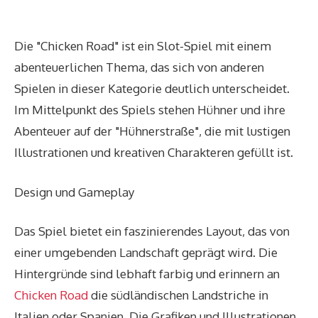
Die "Chicken Road" ist ein Slot-Spiel mit einem
abenteuerlichen Thema, das sich von anderen
Spielen in dieser Kategorie deutlich unterscheidet.
Im Mittelpunkt des Spiels stehen Hühner und ihre
Abenteuer auf der "Hühnerstraße", die mit lustigen
Illustrationen und kreativen Charakteren gefüllt ist.
Design und Gameplay
Das Spiel bietet ein faszinierendes Layout, das von
einer umgebenden Landschaft geprägt wird. Die
Hintergründe sind lebhaft farbig und erinnern an
Chicken Road
die südländischen Landstriche in
Italien oder Spanien. Die Grafiken und Illustrationen