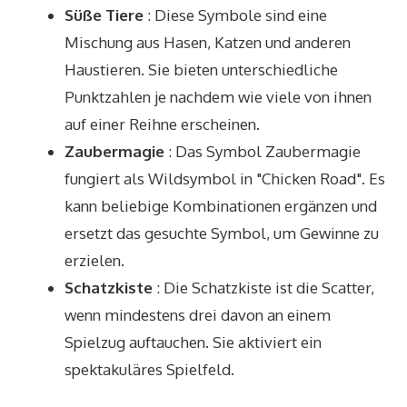
Süße Tiere
: Diese Symbole sind eine
Mischung aus Hasen, Katzen und anderen
Haustieren. Sie bieten unterschiedliche
Punktzahlen je nachdem wie viele von ihnen
auf einer Reihne erscheinen.
Zaubermagie
: Das Symbol Zaubermagie
fungiert als Wildsymbol in "Chicken Road". Es
kann beliebige Kombinationen ergänzen und
ersetzt das gesuchte Symbol, um Gewinne zu
erzielen.
Schatzkiste
: Die Schatzkiste ist die Scatter,
wenn mindestens drei davon an einem
Spielzug auftauchen. Sie aktiviert ein
spektakuläres Spielfeld.