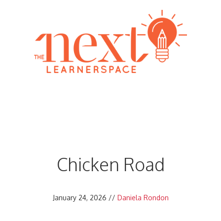
Skip
to
content
Menu
Chicken Road
January 24, 2026
//
Daniela Rondon