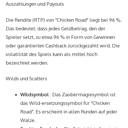
Auszahlungen und Payouts
Die Rendite (RTP) von "Chicken Road" liegt bei 96 %.
Das bedeutet, dass jedes Geldbetrag, den der
Spieler setzt, zu etwa 96 % in Form von Gewinnen
oder garantierten Cashback zurückgezahlt wird. Die
volatilität des Spiels kann als mittel hoch
bezeichnet werden.
Wilds und Scatters
Wildsymbol
: Das Zaubermagiesymbol ist
das Wild-ersetzungssymbol für "Chicken
Road". Es erscheint in allen Runden auf jeder
Walze.