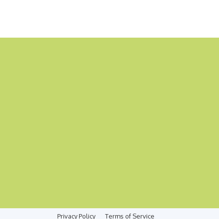
Privacy Policy
Terms of Service