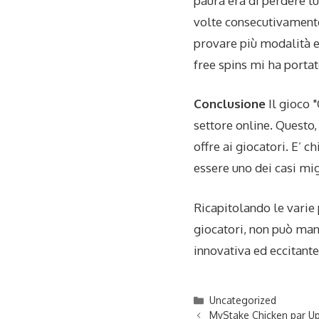
paura era di perdere tu
volte consecutivamente
provare più modalità e 
free spins mi ha portat
Conclusione
Il gioco 
settore online. Questo,
offre ai giocatori. E’ 
essere uno dei casi mig
Ricapitolando le varie 
giocatori, non può man
innovativa ed eccitante 
Categories
Uncategorized
MyStake Chicken par 