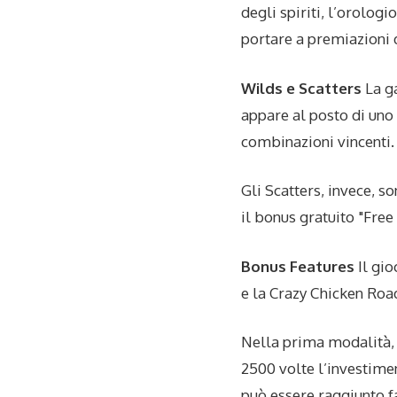
degli spiriti, l’orolog
portare a premiazioni d
Wilds e Scatters
La g
appare al posto di uno
combinazioni vincenti. 
Gli Scatters, invece, 
il bonus gratuito "Free
Bonus Features
Il gio
e la Crazy Chicken Roa
Nella prima modalità, 
2500 volte l’investime
può essere raggiunto fa