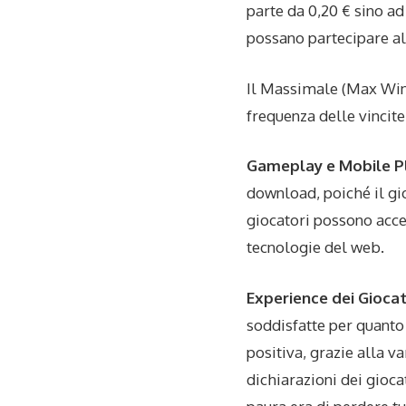
parte da 0,20 € sino ad
possano partecipare al
Il Massimale (Max Win)
frequenza delle vincite
Gameplay e Mobile P
download, poiché il gi
giocatori possono acce
tecnologie del web.
Experience dei Gioca
soddisfatte per quanto 
positiva, grazie alla v
dichiarazioni dei gioca