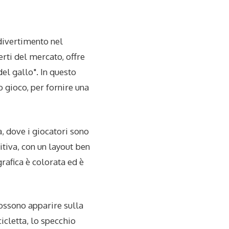
divertimento nel
erti del mercato, offre
el gallo". In questo
o gioco, per fornire una
a, dove i giocatori sono
itiva, con un layout ben
rafica è colorata ed è
ossono apparire sulla
cicletta, lo specchio