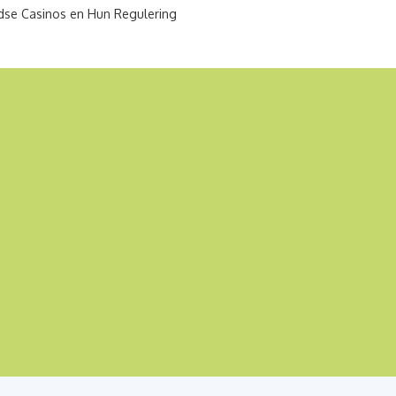
dse Casinos en Hun Regulering