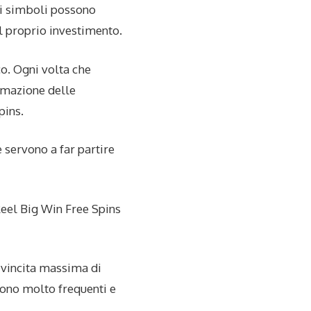
 di simboli possono
il proprio investimento.
o. Ogni volta che
ormazione delle
pins.
 servono a far partire
 Reel Big Win Free Spins
 vincita massima di
sono molto frequenti e