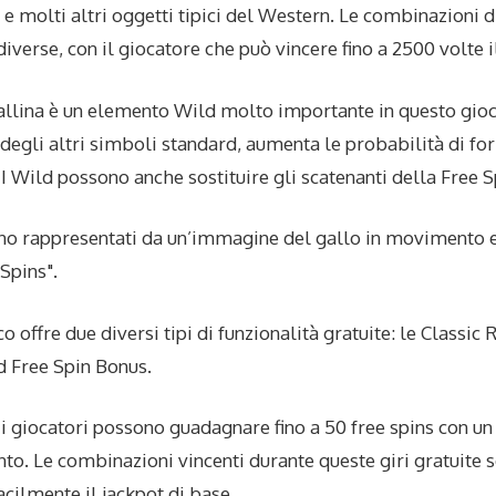
io e molti altri oggetti tipici del Western. Le combinazioni
iverse, con il giocatore che può vincere fino a 2500 volte 
allina è un elemento Wild molto importante in questo gioc
 degli altri simboli standard, aumenta le probabilità di f
I Wild possono anche sostituire gli scatenanti della Free S
sono rappresentati da un’immagine del gallo in movimento e
 Spins".
co offre due diversi tipi di funzionalità gratuite: le Classic
d Free Spin Bonus.
i giocatori possono guadagnare fino a 50 free spins con un
nto. Le combinazioni vincenti durante queste giri gratuite 
cilmente il jackpot di base.