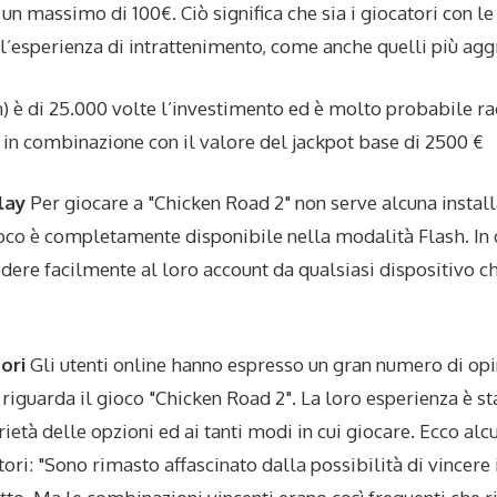
 un massimo di 100€. Ciò significa che sia i giocatori con le
l’esperienza di intrattenimento, come anche quelli più aggr
 è di 25.000 volte l’investimento ed è molto probabile ra
 in combinazione con il valore del jackpot base di 2500 €
lay
Per giocare a "Chicken Road 2" non serve alcuna instal
oco è completamente disponibile nella modalità Flash. In
dere facilmente al loro account da qualsiasi dispositivo ch
tori
Gli utenti online hanno espresso un gran numero di opi
riguarda il gioco "Chicken Road 2". La loro esperienza è st
arietà delle opzioni ed ai tanti modi in cui giocare. Ecco al
tori: "Sono rimasto affascinato dalla possibilità di vincere 