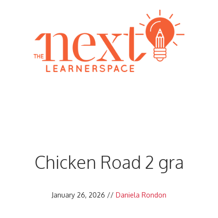
Skip
to
content
Menu
Chicken Road 2 gra
January 26, 2026
//
Daniela Rondon