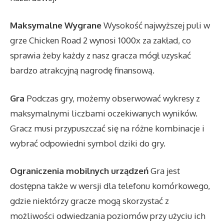
Maksymalne Wygrane
Wysokość najwyższej puli w
grze Chicken Road 2 wynosi 1000x za zakład, co
sprawia żeby każdy z nasz gracza mógł uzyskać
bardzo atrakcyjną nagrodę finansową.
Gra
Podczas gry, możemy obserwować wykresy z
maksymalnymi liczbami oczekiwanych wyników.
Gracz musi przypuszczać się na różne kombinacje i
wybrać odpowiedni symbol dziki do gry.
Ograniczenia mobilnych urządzeń
Gra jest
dostępna także w wersji dla telefonu komórkowego,
gdzie niektórzy gracze mogą skorzystać z
możliwości odwiedzania poziomów przy użyciu ich