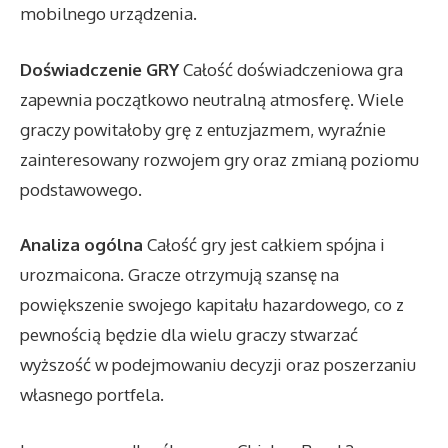
mobilnego urządzenia.
Doświadczenie GRY
Całość doświadczeniowa gra
zapewnia początkowo neutralną atmosferę. Wiele
graczy powitałoby grę z entuzjazmem, wyraźnie
zainteresowany rozwojem gry oraz zmianą poziomu
podstawowego.
Analiza ogólna
Całość gry jest całkiem spójna i
urozmaicona. Gracze otrzymują szansę na
powiększenie swojego kapitału hazardowego, co z
pewnością będzie dla wielu graczy stwarzać
wyższość w podejmowaniu decyzji oraz poszerzaniu
własnego portfela.