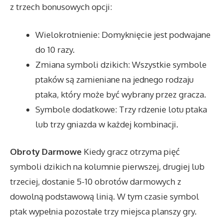
z trzech bonusowych opcji:
Wielokrotnienie: Domyknięcie jest podwajane
do 10 razy.
Zmiana symboli dzikich: Wszystkie symbole
ptaków są zamieniane na jednego rodzaju
ptaka, który może być wybrany przez gracza.
Symbole dodatkowe: Trzy rdzenie lotu ptaka
lub trzy gniazda w każdej kombinacji.
Obroty Darmowe
Kiedy gracz otrzyma pięć
symboli dzikich na kolumnie pierwszej, drugiej lub
trzeciej, dostanie 5-10 obrotów darmowych z
dowolną podstawową linią. W tym czasie symbol
ptak wypełnia pozostałe trzy miejsca planszy gry.