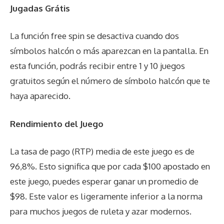
Jugadas Grátis
La función free spin se desactiva cuando dos
símbolos halcón o más aparezcan en la pantalla. En
esta función, podrás recibir entre 1 y 10 juegos
gratuitos según el número de símbolo halcón que te
haya aparecido.
Rendimiento del Juego
La tasa de pago (RTP) media de este juego es de
96,8%. Esto significa que por cada $100 apostado en
este juego, puedes esperar ganar un promedio de
$98. Este valor es ligeramente inferior a la norma
para muchos juegos de ruleta y azar modernos.