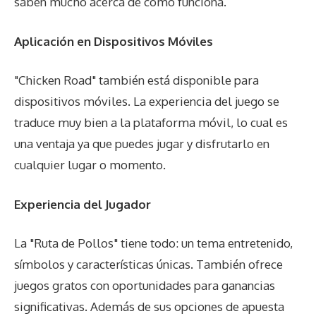
saben mucho acerca de cómo funciona.
Aplicación en Dispositivos Móviles
"Chicken Road" también está disponible para
dispositivos móviles. La experiencia del juego se
traduce muy bien a la plataforma móvil, lo cual es
una ventaja ya que puedes jugar y disfrutarlo en
cualquier lugar o momento.
Experiencia del Jugador
La "Ruta de Pollos" tiene todo: un tema entretenido,
símbolos y características únicas. También ofrece
juegos gratos con oportunidades para ganancias
significativas. Además de sus opciones de apuesta