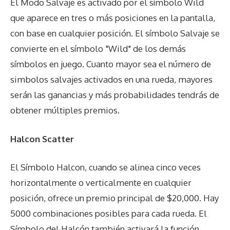
El Modo Salvaje es activado por el símbolo Wild
que aparece en tres o más posiciones en la pantalla,
con base en cualquier posición. El símbolo Salvaje se
convierte en el símbolo "Wild" de los demás
símbolos en juego. Cuanto mayor sea el número de
simbolos salvajes activados en una rueda, mayores
serán las ganancias y más probabilidades tendrás de
obtener múltiples premios.
Halcon Scatter
El Símbolo Halcon, cuando se alinea cinco veces
horizontalmente o verticalmente en cualquier
posición, ofrece un premio principal de $20,000. Hay
5000 combinaciones posibles para cada rueda. El
Símbolo del Halcón también activará la función