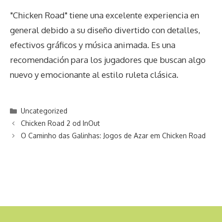
"Chicken Road" tiene una excelente experiencia en
general debido a su diseño divertido con detalles,
efectivos gráficos y música animada. Es una
recomendación para los jugadores que buscan algo
nuevo y emocionante al estilo ruleta clásica.
Categories
Uncategorized
Chicken Road 2 od InOut
O Caminho das Galinhas: Jogos de Azar em Chicken Road