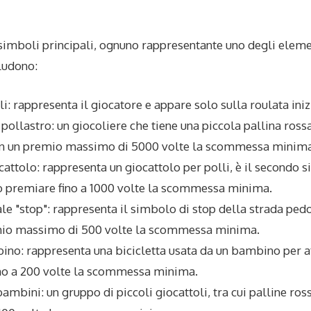
 simboli principali, ognuno rappresentante uno degli eleme
ludono:
li: rappresenta il giocatore e appare solo sulla roulata iniz
 pollastro: un giocoliere che tiene una piccola pallina rossa
on un premio massimo di 5000 volte la scommessa minima
ttolo: rappresenta un giocattolo per polli, è il secondo 
ò premiare fino a 1000 volte la scommessa minima.
ale "stop": rappresenta il simbolo di stop della strada pe
mio massimo di 500 volte la scommessa minima.
ino: rappresenta una bicicletta usata da un bambino per at
no a 200 volte la scommessa minima.
 bambini: un gruppo di piccoli giocattoli, tra cui palline ro