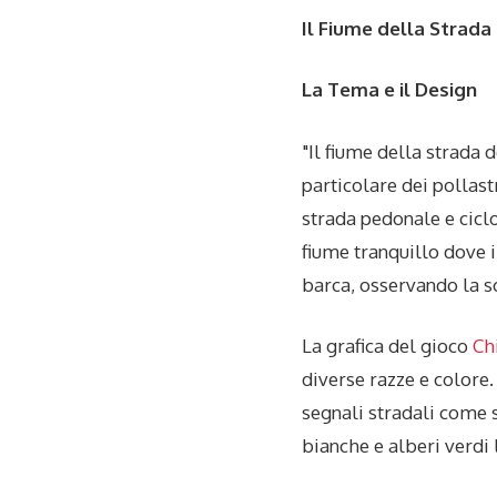
Il Fiume della Strada 
La Tema e il Design
"Il fiume della strada d
particolare dei pollast
strada pedonale e ciclo
fiume tranquillo dove i
barca, osservando la s
La grafica del gioco
Ch
diverse razze e colore. 
segnali stradali come 
bianche e alberi verdi 