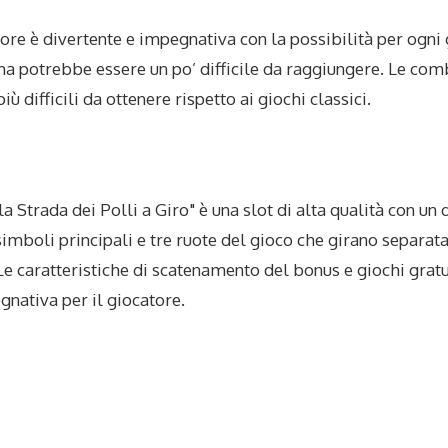
ore è divertente e impegnativa con la possibilità per ogni 
a potrebbe essere un po’ difficile da raggiungere. Le comb
 difficili da ottenere rispetto ai giochi classici.
lla Strada dei Polli a Giro" è una slot di alta qualità con un
 simboli principali e tre ruote del gioco che girano separa
 Le caratteristiche di scatenamento del bonus e giochi gratu
gnativa per il giocatore.