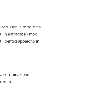
gioco. Ogni simbolo ha
li in entrambe i modi:
i identici appaiono in
ella combinazione
premio.