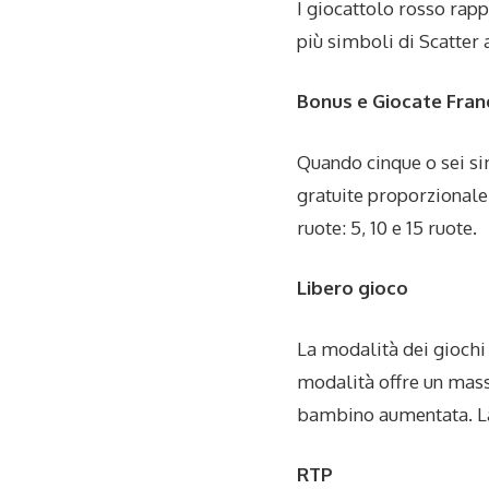
I giocattolo rosso rapp
più simboli di Scatter 
Bonus e Giocate Fran
Quando cinque o sei si
gratuite proporzionale 
ruote: 5, 10 e 15 ruote.
Libero gioco
La modalità dei giochi 
modalità offre un mass
bambino aumentata. La 
RTP