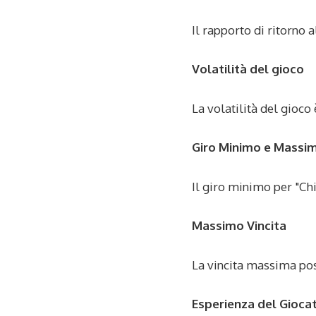
Il rapporto di ritorno 
Volatilità del gioco
La volatilità del gioco
Giro Minimo e Massi
Il giro minimo per "Chi
Massimo Vincita
La vincita massima pos
Esperienza del Gioca