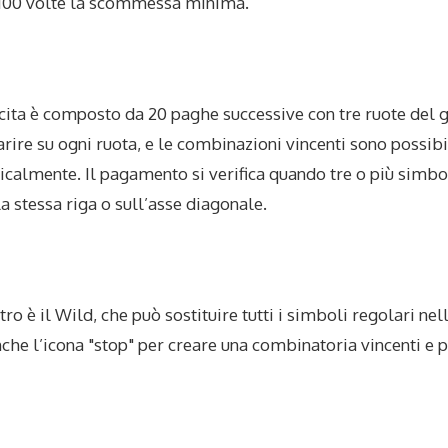
 100 volte la scommessa minima.
cita è composto da 20 paghe successive con tre ruote del 
rire su ogni ruota, e le combinazioni vincenti sono possibi
calmente. Il pagamento si verifica quando tre o più simbol
la stessa riga o sull’asse diagonale.
stro è il Wild, che può sostituire tutti i simboli regolari n
nche l’icona "stop" per creare una combinatoria vincenti e 