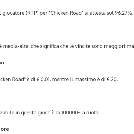
al giocatore (RTP) per "Chicken Road" si attesta sul 96,27%.
 è media-alta, che significa che le vincite sono maggiori ma
mo
cken Road" è di € 0.01, mentre il massimo è di € 20.
sibile in questo gioco è di 100000€ a ruota.
tore