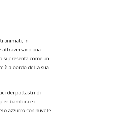
li animali, in
he attraversano una
co si presenta come un
re è a bordo della sua
i dei pollastri di
i per bambini e i
ielo azzurro con nuvole