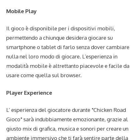
Mobile Play
Il gioco è disponibile per i dispositivi mobili,
permettendo a chiunque desidera giocare su
smartphone o tablet di farlo senza dover cambiare
nulla nel loro modo di giocare. L’esperienza in
modalità mobile è altrettanto piacevole e facile da
usare come quella sul browser.
Player Experience
L’ esperienza del giocatore durante "Chicken Road
Gioco" sarà indubbiamente emozionante, grazie al
giusto mix di grafica, musica e sonori per creare un
ambiente immersivo che ti farà sentire parte della