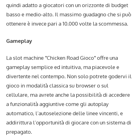
quindi adatto a giocatori con un orizzonte di budget
basso e medio-alto. Il massimo guadagno che si può
ottenere è invece pari a 10.000 volte la scommessa.
Gameplay
La slot machine "Chicken Road Gioco" offre una
gameplay semplice ed intuitiva, ma piacevole e
divertente nel contempo. Non solo potrete godervi il
gioco in modalità classica su browser o sul
cellulare, ma avrete anche la possibilità di accedere
a funzionalità aggiuntive come gli autoplay
automatico, l’autoselezione delle linee vincenti, e
addirittura l’opportunità di giocare con un sistema di
prepagato.