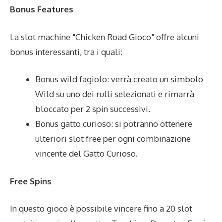
Bonus Features
La slot machine "Chicken Road Gioco" offre alcuni
bonus interessanti, tra i quali:
Bonus wild fagiolo: verrà creato un simbolo
Wild su uno dei rulli selezionati e rimarrà
bloccato per 2 spin successivi.
Bonus gatto curioso: si potranno ottenere
ulteriori slot free per ogni combinazione
vincente del Gatto Curioso.
Free Spins
In questo gioco è possibile vincere fino a 20 slot