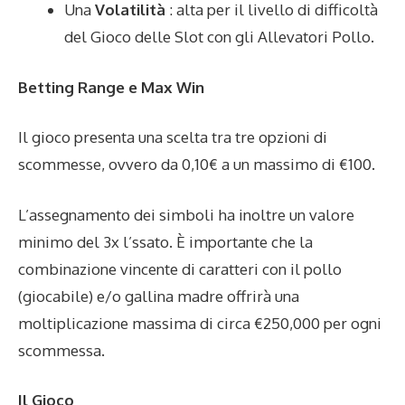
Una
Volatilità
: alta per il livello di difficoltà
del Gioco delle Slot con gli Allevatori Pollo.
Betting Range e Max Win
Il gioco presenta una scelta tra tre opzioni di
scommesse, ovvero da 0,10€ a un massimo di €100.
L’assegnamento dei simboli ha inoltre un valore
minimo del 3x l’ssato. È importante che la
combinazione vincente di caratteri con il pollo
(giocabile) e/o gallina madre offrirà una
moltiplicazione massima di circa €250,000 per ogni
scommessa.
Il Gioco