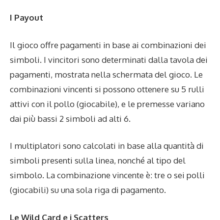
I Payout
Il gioco offre pagamenti in base ai combinazioni dei
simboli. I vincitori sono determinati dalla tavola dei
pagamenti, mostrata nella schermata del gioco. Le
combinazioni vincenti si possono ottenere su 5 rulli
attivi con il pollo (giocabile), e le premesse variano
dai più bassi 2 simboli ad alti 6.
I multiplatori sono calcolati in base alla quantità di
simboli presenti sulla linea, nonché al tipo del
simbolo. La combinazione vincente è: tre o sei polli
(giocabili) su una sola riga di pagamento.
Le Wild Card e i Scatters