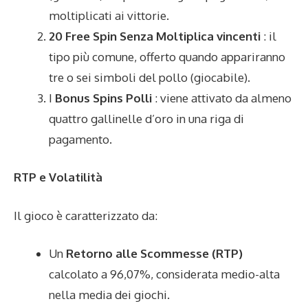
moltiplicati ai vittorie.
20 Free Spin Senza Moltiplica vincenti
: il
tipo più comune, offerto quando appariranno
tre o sei simboli del pollo (giocabile).
I
Bonus Spins Polli
: viene attivato da almeno
quattro gallinelle d’oro in una riga di
pagamento.
RTP e Volatilità
Il gioco è caratterizzato da:
Un
Retorno alle Scommesse (RTP)
calcolato a 96,07%, considerata medio-alta
nella media dei giochi.