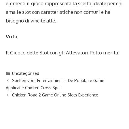
elementi il gioco rappresenta la scelta ideale per chi
ama le slot con caratteristiche non comuni e ha
bisogno di vincite alte.
Vota
Il Giuoco delle Slot con gli Allevatori Pollo merita:
Categories
Uncategorized
Spellen voor Entertainment – De Populaire Game
Applicatie Chicken Cross Spel
Chicken Road 2 Game Online Slots Experience