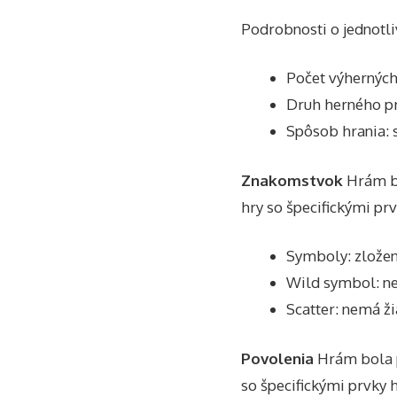
Podrobnosti o jednotl
Počet výherných
Druh herného p
Spôsob hrania: 
Znakomstvok
Hrám bo
hry so špecifickými prv
Symboly: zložen
Wild symbol: ne
Scatter: nemá ži
Povolenia
Hrám bola p
so špecifickými prvky 