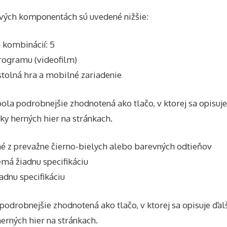
ivých komponentách sú uvedené nižšie:
 kombinácií: 5
rogramu (videofilm)
stolná hra a mobilné zariadenie
la podrobnejšie zhodnotená ako tlačo, v ktorej sa opisuje 
ky herných hier na stránkach.
é z prevažne čierno-bielych alebo barevných odtieňov
má žiadnu specifikáciu
adnu specifikáciu
odrobnejšie zhodnotená ako tlačo, v ktorej sa opisuje ďalš
herných hier na stránkach.