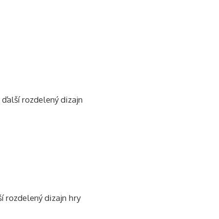
ďalší rozdelený dizajn
í rozdelený dizajn hry