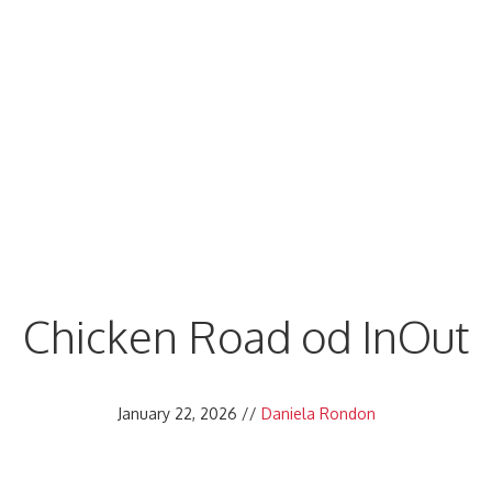
dership Accelerator
Advanced Design Institute
Oth
Chicken Road od InOut
January 22, 2026
//
Daniela Rondon