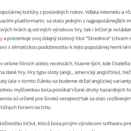
opulárnej kultúry z posledných rokov. Vďaka internetu a r
acími platformami, sa stalo jedným z najpopulárnejších mé
vých hrách aj od iných výrobcov hry, tak i InOut je ovláda
y
a prezentuje svoj údajný slotový titul "Strednice" (chcem 
ov) s tématickou podobnosťou k tejto populárnej herní séri
 online fóroch alebo recenzách, hlavne tých, kde čitateľia 
a dané hry. Hry typu sloty (angl., americký angličtinu), tie
ty (ale v tomto článku sa budeme držať anglickej varianty 
otnou myšlienkou bola ponúkať rôzné druhy hazardných hi
rnie sú určené pre širokú verejnosť tak sa stali rozšírený
ličnych foriem na trhu.
ločnosťou InOut, ktorá bola prvým výrobcom softwaru pre 