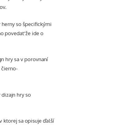
ov.
 herny so špecifickými
o povedať že ide o
gn hry sa v porovnaní
 čierno-
 dizajn hry so
ktorej sa opisuje ďalší