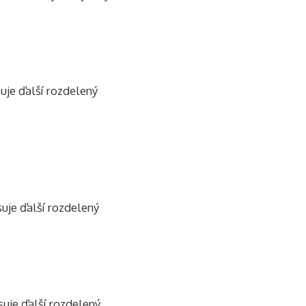
uje ďalší rozdelený
uje ďalší rozdelený
uje ďalší rozdelený