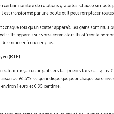
un certain nombre de rotations gratuites. Chaque simbole 
l est transformé par une poule et il peut remplacer toute
 : chaque fois qu’un scatter apparaît, les gains sont multipl
ed : s’ils apparait sur votre écran alors ils offrent le nomb
 de continuer à gagner plus.
yen (RTP)
u retour moyen en argent vers les joueurs lors des spins.
maison de 96,5%, ce qui indique que pour chaque euro invest
environ 1 euro et 0,95 centime.