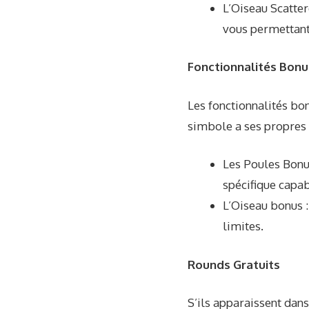
L’Oiseau Scatter
vous permettant
Fonctionnalités Bonu
Les fonctionnalités bo
simbole a ses propres 
Les Poules Bonus
spécifique capa
L’Oiseau bonus : 
limites.
Rounds Gratuits
S’ils apparaissent dans