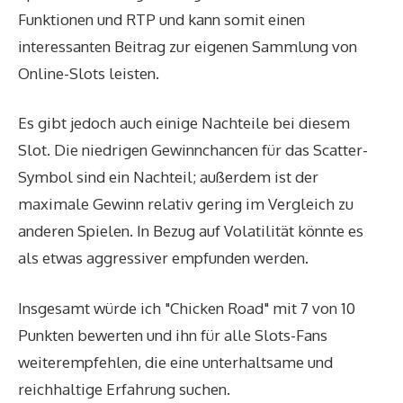
Funktionen und RTP und kann somit einen
interessanten Beitrag zur eigenen Sammlung von
Online-Slots leisten.
Es gibt jedoch auch einige Nachteile bei diesem
Slot. Die niedrigen Gewinnchancen für das Scatter-
Symbol sind ein Nachteil; außerdem ist der
maximale Gewinn relativ gering im Vergleich zu
anderen Spielen. In Bezug auf Volatilität könnte es
als etwas aggressiver empfunden werden.
Insgesamt würde ich "Chicken Road" mit 7 von 10
Punkten bewerten und ihn für alle Slots-Fans
weiterempfehlen, die eine unterhaltsame und
reichhaltige Erfahrung suchen.