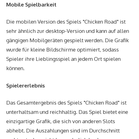
Mobile Spielbarkeit
Die mobilen Version des Spiels "Chicken Road" ist
sehr ähnlich zur desktop-Version und kann auf allen
gängigen Mobilgeräten gespielt werden. Die Grafik
wurde für kleine Bildschirme optimiert, sodass
Spieler ihre Lieblingsspiel an jedem Ort spielen
können.
Spielererlebnis
Das Gesamtergebnis des Spiels "Chicken Road" ist
unterhaltsam und reichhaltig. Das Spiel bietet eine
einzigartige Grafik, die sich von anderen Slots
abhebt. Die Auszahlungen sind im Durchschnitt