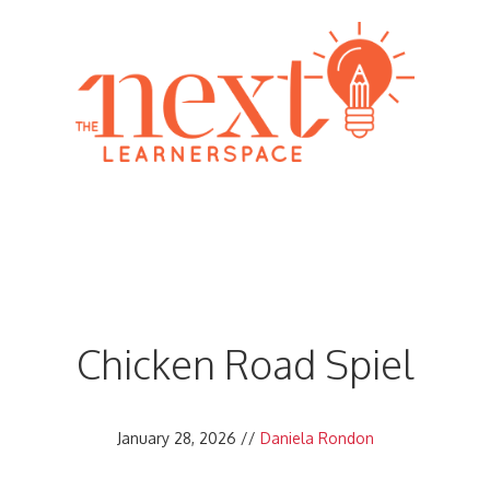
Skip
to
content
Menu
Chicken Road Spiel
January 28, 2026
//
Daniela Rondon