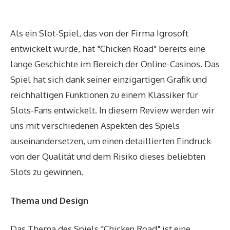
Als ein Slot-Spiel, das von der Firma Igrosoft
entwickelt wurde, hat "Chicken Road" bereits eine
lange Geschichte im Bereich der Online-Casinos. Das
Spiel hat sich dank seiner einzigartigen Grafik und
reichhaltigen Funktionen zu einem Klassiker für
Slots-Fans entwickelt. In diesem Review werden wir
uns mit verschiedenen Aspekten des Spiels
auseinandersetzen, um einen detaillierten Eindruck
von der Qualität und dem Risiko dieses beliebten
Slots zu gewinnen.
Thema und Design
Das Thema des Spiels "Chicken Road" ist eine