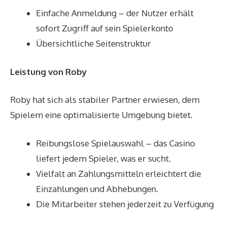
Einfache Anmeldung – der Nutzer erhält
sofort Zugriff auf sein Spielerkonto
Übersichtliche Seitenstruktur
Leistung von Roby
Roby hat sich als stabiler Partner erwiesen, dem
Spielern eine optimalisierte Umgebung bietet.
Reibungslose Spielauswahl – das Casino
liefert jedem Spieler, was er sucht.
Vielfalt an Zahlungsmitteln erleichtert die
Einzahlungen und Abhebungen.
Die Mitarbeiter stehen jederzeit zu Verfügung