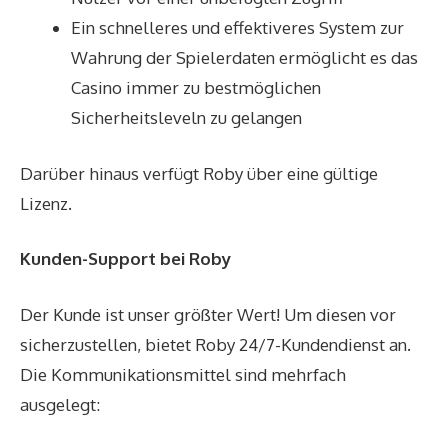
Ein schnelleres und effektiveres System zur
Wahrung der Spielerdaten ermöglicht es das
Casino immer zu bestmöglichen
Sicherheitsleveln zu gelangen
Darüber hinaus verfügt Roby über eine gültige
Lizenz.
Kunden-Support bei Roby
Der Kunde ist unser größter Wert! Um diesen vor
sicherzustellen, bietet Roby 24/7-Kundendienst an.
Die Kommunikationsmittel sind mehrfach
ausgelegt: