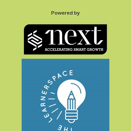
Powered by