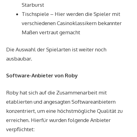
Starburst
Tischspiele – Hier werden die Spieler mit
verschiedenen Casinoklassikern bekannter
Maßen vertraut gemacht
Die Auswahl der Spielarten ist weiter noch
ausbaubar.
Software-Anbieter von Roby
Roby hat sich auf die Zusammenarbeit mit
etablierten und angesagten Softwareanbietern
konzentriert, um eine höchstmögliche Qualität zu
erreichen. Hierfür wurden folgende Anbieter
verpflichtet: