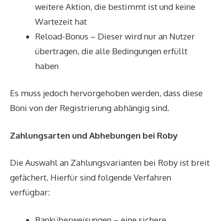
weitere Aktion, die bestimmt ist und keine
Wartezeit hat
Reload-Bonus – Dieser wird nur an Nutzer
übertragen, die alle Bedingungen erfüllt
haben
Es muss jedoch hervorgehoben werden, dass diese
Boni von der Registrierung abhängig sind.
Zahlungsarten und Abhebungen bei Roby
Die Auswahl an Zahlungsvarianten bei Roby ist breit
gefächert. Hierfür sind folgende Verfahren
verfügbar:
Banküberweisungen – eine sichere