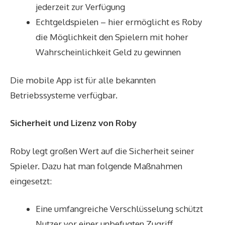
jederzeit zur Verfügung
Echtgeldspielen – hier ermöglicht es Roby
die Möglichkeit den Spielern mit hoher
Wahrscheinlichkeit Geld zu gewinnen
Die mobile App ist für alle bekannten
Betriebssysteme verfügbar.
Sicherheit und Lizenz von Roby
Roby legt großen Wert auf die Sicherheit seiner
Spieler. Dazu hat man folgende Maßnahmen
eingesetzt:
Eine umfangreiche Verschlüsselung schützt
Nutzer vor einer unbefugten Zugriff