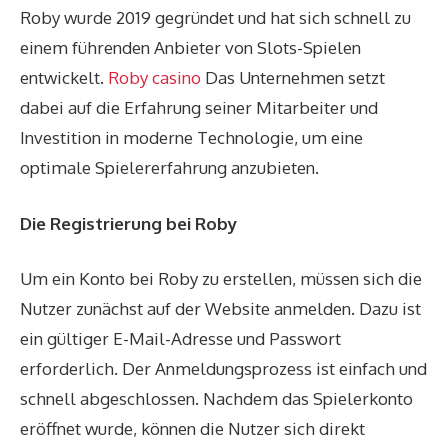
Roby wurde 2019 gegründet und hat sich schnell zu
einem führenden Anbieter von Slots-Spielen
entwickelt.
Roby casino
Das Unternehmen setzt
dabei auf die Erfahrung seiner Mitarbeiter und
Investition in moderne Technologie, um eine
optimale Spielererfahrung anzubieten.
Die Registrierung bei Roby
Um ein Konto bei Roby zu erstellen, müssen sich die
Nutzer zunächst auf der Website anmelden. Dazu ist
ein gültiger E-Mail-Adresse und Passwort
erforderlich. Der Anmeldungsprozess ist einfach und
schnell abgeschlossen. Nachdem das Spielerkonto
eröffnet wurde, können die Nutzer sich direkt