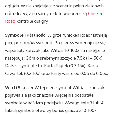
ogląda. W tle znajduje się sceneria pełna zielonych
gór i drzew, a na samym dole widoczne są
Chicken
Road
kontrole dla gry.
Symbole i Płatności
W grze "Chicken Road" istnieją
pięć poziomów symboli. Po pierwszym znajduje się
wspaniały kurczak jako Wilda (10-100x), a następnie
następują: Góra o srebrnym szczycie 7,5k (1 – 50x).
Dalsze symbole to: Karta Piątek (0.3-15x); Karta
Czwartek (0.2-10x) oraz karty warte od 0.05 do 0.05x.
Wild i Scatter
W tej grze, symbol Wilda – kurczak –
pojawia się jako znacznie więcej niż pozostałe
symbole w każdym podejściu. Wystąpienie 3 lub 4
takich symboli otworzy bonus gracza z 10-100x