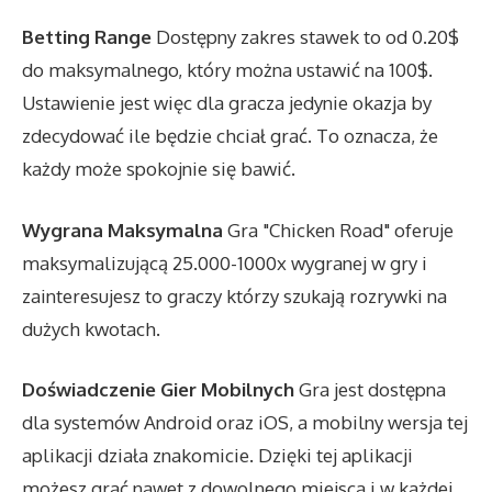
Betting Range
Dostępny zakres stawek to od 0.20$
do maksymalnego, który można ustawić na 100$.
Ustawienie jest więc dla gracza jedynie okazja by
zdecydować ile będzie chciał grać. To oznacza, że
każdy może spokojnie się bawić.
Wygrana Maksymalna
Gra "Chicken Road" oferuje
maksymalizującą 25.000-1000x wygranej w gry i
zainteresujesz to graczy którzy szukają rozrywki na
dużych kwotach.
Doświadczenie Gier Mobilnych
Gra jest dostępna
dla systemów Android oraz iOS, a mobilny wersja tej
aplikacji działa znakomicie. Dzięki tej aplikacji
możesz grać nawet z dowolnego miejsca i w każdej