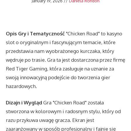
January 19, 2026
//
Daniela Rondon
Opis Gry i Tematyczność
"Chicken Road" to kasyno
slot o oryginalnym i fascynującym temacie, które
przedstawia nam wyobrażonego kurczaka, który
wędruje po trasie. Gra ta jest dostarczona przez firmę
Red Tiger Gaming, która zasługuje na uznanie za
swoją innowacyjną podejście do tworzenia gier
hazardowych.
Dizajn i Wygląd
Gra "Chicken Road" została
stworzona w kolorowym i radosnym stylu, który od
razu przykuwa uwagę gracza. Ekran jest
zaaranżowany w sposób profesjonalny i fajnie się