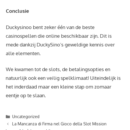
Conclusie
Duckysinoo bent zeker één van de beste
casinospellen die online beschikbaar zijn. Dit is
mede dankzij DuckySino’s geweldige kennis over
alle elementen.
We kwamen tot de slots, de betalingsopties en
natuurlijk ook een veilig spelklimaat! Uiteindelijk is
het inderdaad maar een kleine stap om zomaar
eentje op te slaan.
Categories
Uncategorized
La Mancanza di Firma nel Gioco della Slot Mission