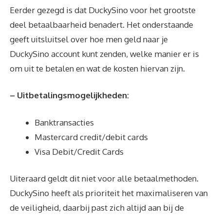
Eerder gezegd is dat DuckySino voor het grootste
deel betaalbaarheid benadert. Het onderstaande
geeft uitsluitsel over hoe men geld naar je
DuckySino account kunt zenden, welke manier er is
om uit te betalen en wat de kosten hiervan zijn.
– Uitbetalingsmogelijkheden:
Banktransacties
Mastercard credit/debit cards
Visa Debit/Credit Cards
Uiteraard geldt dit niet voor alle betaalmethoden.
DuckySino heeft als prioriteit het maximaliseren van
de veiligheid, daarbij past zich altijd aan bij de