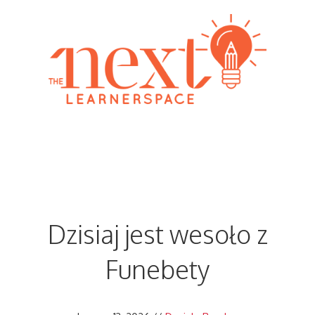
Skip
to
content
Menu
Dzisiaj jest wesoło z
Funebety