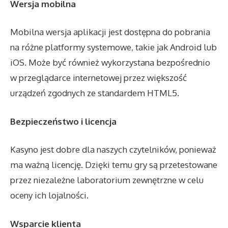
Wersja mobilna
Mobilna wersja aplikacji jest dostępna do pobrania
na różne platformy systemowe, takie jak Android lub
iOS. Może być również wykorzystana bezpośrednio
w przeglądarce internetowej przez większość
urządzeń zgodnych ze standardem HTML5.
Bezpieczeństwo i licencja
Kasyno jest dobre dla naszych czytelników, ponieważ
ma ważną licencję. Dzięki temu gry są przetestowane
przez niezależne laboratorium zewnętrzne w celu
oceny ich lojalności.
Wsparcie klienta