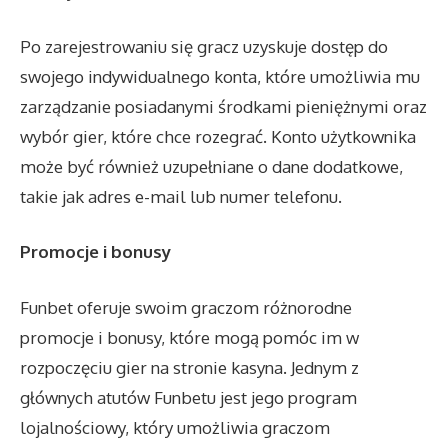
Po zarejestrowaniu się gracz uzyskuje dostęp do
swojego indywidualnego konta, które umożliwia mu
zarządzanie posiadanymi środkami pieniężnymi oraz
wybór gier, które chce rozegrać. Konto użytkownika
może być również uzupełniane o dane dodatkowe,
takie jak adres e-mail lub numer telefonu.
Promocje i bonusy
Funbet oferuje swoim graczom różnorodne
promocje i bonusy, które mogą pomóc im w
rozpoczęciu gier na stronie kasyna. Jednym z
głównych atutów Funbetu jest jego program
lojalnościowy, który umożliwia graczom