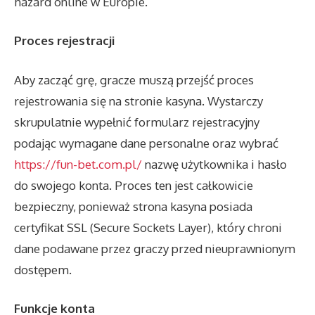
hazard online w Europie.
Proces rejestracji
Aby zacząć grę, gracze muszą przejść proces
rejestrowania się na stronie kasyna. Wystarczy
skrupulatnie wypełnić formularz rejestracyjny
podając wymagane dane personalne oraz wybrać
https://fun-bet.com.pl/
nazwę użytkownika i hasło
do swojego konta. Proces ten jest całkowicie
bezpieczny, ponieważ strona kasyna posiada
certyfikat SSL (Secure Sockets Layer), który chroni
dane podawane przez graczy przed nieuprawnionym
dostępem.
Funkcje konta