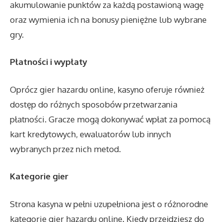
akumulowanie punktów za każdą postawioną wagę
oraz wymienia ich na bonusy pieniężne lub wybrane
gry.
Płatności i wypłaty
Oprócz gier hazardu online, kasyno oferuje również
dostęp do różnych sposobów przetwarzania
płatności. Gracze mogą dokonywać wpłat za pomocą
kart kredytowych, ewaluatorów lub innych
wybranych przez nich metod.
Kategorie gier
Strona kasyna w pełni uzupełniona jest o różnorodne
kategorie gier hazardu online. Kiedy przejdziesz do