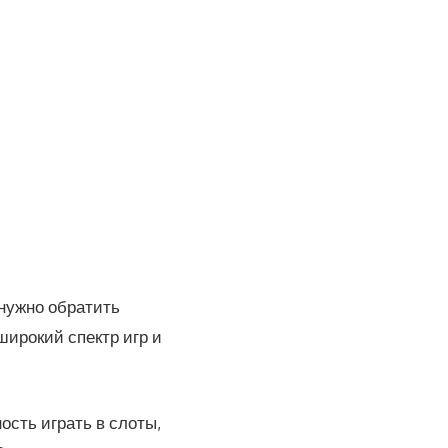
 нужно обратить
широкий спектр игр и
ость играть в слоты,