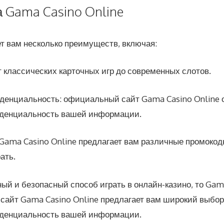
 Gama Casino Online
ет вам несколько преимуществ, включая:
т классических карточных игр до современных слотов.
денциальность: официальный сайт Gama Casino Online 
иденциальность вашей информации.
Gama Casino Online предлагает вам различные промокод
ать.
ый и безопасный способ играть в онлайн-казино, то Gam
айт Gama Casino Online предлагает вам широкий выбор 
иденциальность вашей информации.