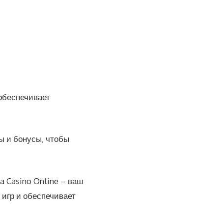
обеспечивает
ы и бонусы, чтобы
a Casino Online – ваш
игр и обеспечивает