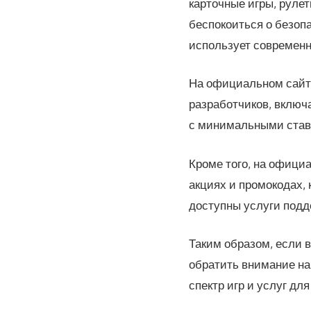
карточные игры, руле
беспокоиться о безоп
использует современн
На официальном сайте
разработчиков, включ
с минимальными ставк
Кроме того, на офици
акциях и промокодах,
доступны услуги подд
Таким образом, если 
обратить внимание на
спектр игр и услуг для