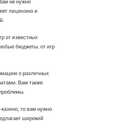
Вам не нужно
меет лицензию и
й.
гр от известных
любые бюджеты, от игр
ормацию о различных
ратами. Вам также
 проблемы.
казино, то вам нужно
редлагает широкий