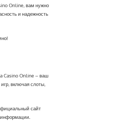
no Online, вам нужно
асность и надежность
ино!
a Casino Online – ваш
игр, включая слоты,
 Официальный сайт
 информации.