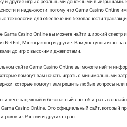
тку и другие игры с реальными денежными выигрышами. 
асности и надежности, потому что Gama Casino Online и
ые технологии для обеспечения безопасности транзакци
 Gama Casino Online вы можете найти широкий спектр и
ая NetEnt, Microgaming и другие. Вам доступны игры на 
ами до игр с высокими джекпотами.
альном сайте Gama Casino Online вы можете найти инф
 которые помогут вам начать играть с минимальными зат
ержки, которые помогут вам решить любые вопросы или
вы ищете надежный и безопасный способ играть в онлайн-
 Gama Casino Online. Это официальный сайт, который п
 игроков из России и других стран.