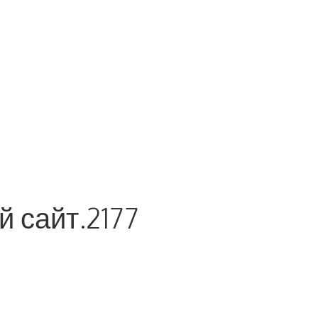
er Programs
Gallery
Us
FAQ
 сайт.2177