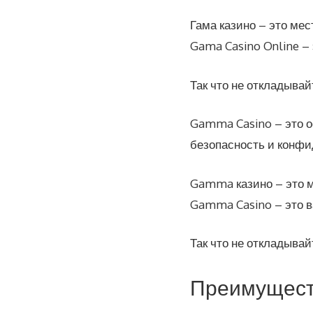
Гама казино – это ме
Gama Casino Online –
Так что не откладывай
Gamma Casino – это о
безопасность и конф
Gamma казино – это м
Gamma Casino – это в
Так что не откладывай
Преимуществ