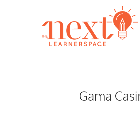
Skip
to
content
Why?
How?
Who?
Global Lea
Gama Casi