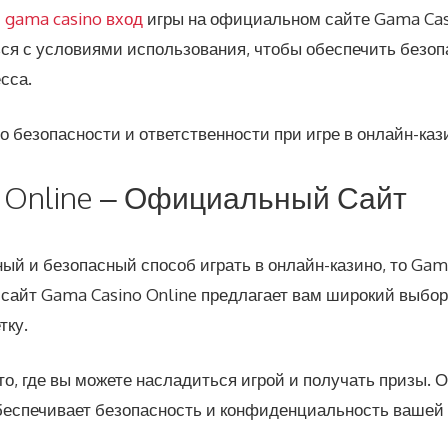
м
gama casino вход
игры на официальном сайте Gama Casi
ься с условиями использования, чтобы обеспечить безоп
сса.
о безопасности и ответственности при игре в онлайн-каз
 Online – Официальный Сайт
ый и безопасный способ играть в онлайн-казино, то Gam
айт Gama Casino Online предлагает вам широкий выбор 
тку.
сто, где вы можете насладиться игрой и получать призы.
беспечивает безопасность и конфиденциальность вашей