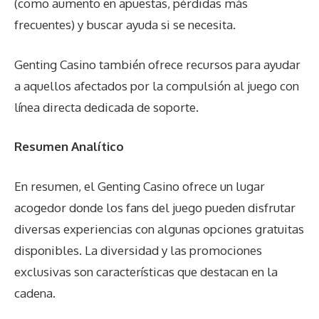
(como aumento en apuestas, pérdidas más
frecuentes) y buscar ayuda si se necesita.
Genting Casino también ofrece recursos para ayudar
a aquellos afectados por la compulsión al juego con
línea directa dedicada de soporte.
Resumen Analítico
En resumen, el Genting Casino ofrece un lugar
acogedor donde los fans del juego pueden disfrutar
diversas experiencias con algunas opciones gratuitas
disponibles. La diversidad y las promociones
exclusivas son características que destacan en la
cadena.