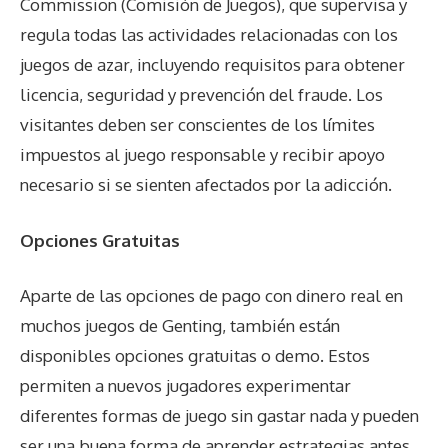
Commission (Comisión de Juegos), que supervisa y
regula todas las actividades relacionadas con los
juegos de azar, incluyendo requisitos para obtener
licencia, seguridad y prevención del fraude. Los
visitantes deben ser conscientes de los límites
impuestos al juego responsable y recibir apoyo
necesario si se sienten afectados por la adicción.
Opciones Gratuitas
Aparte de las opciones de pago con dinero real en
muchos juegos de Genting, también están
disponibles opciones gratuitas o demo. Estos
permiten a nuevos jugadores experimentar
diferentes formas de juego sin gastar nada y pueden
ser una buena forma de aprender estrategias antes