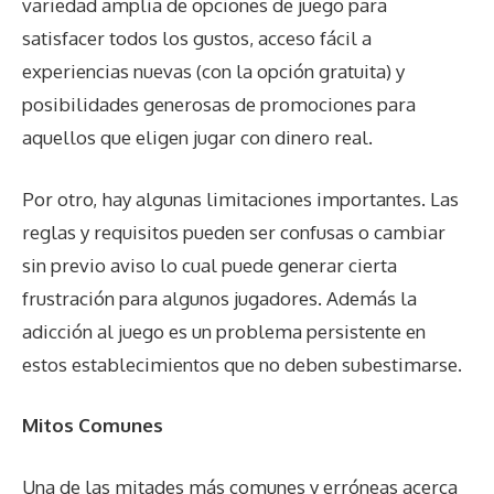
variedad amplia de opciones de juego para
satisfacer todos los gustos, acceso fácil a
experiencias nuevas (con la opción gratuita) y
posibilidades generosas de promociones para
aquellos que eligen jugar con dinero real.
Por otro, hay algunas limitaciones importantes. Las
reglas y requisitos pueden ser confusas o cambiar
sin previo aviso lo cual puede generar cierta
frustración para algunos jugadores. Además la
adicción al juego es un problema persistente en
estos establecimientos que no deben subestimarse.
Mitos Comunes
Una de las mitades más comunes y erróneas acerca