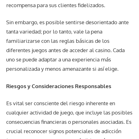
recompensa para sus clientes fidelizados.
Sin embargo, es posible sentirse desorientado ante
tanta variedad; por lo tanto, vale la pena
familiarizarse con las reglas básicas de los
diferentes juegos antes de acceder al casino. Cada
uno se puede adaptar a una experiencia más
personalizada y menos amenazante si así elige.
Riesgos y Consideraciones Responsables
Es vital ser consciente del riesgo inherente en
cualquier actividad de juego, que incluye las posibles
consecuencias financieras o personales asociadas. Es
crucial reconocer signos potenciales de adicción