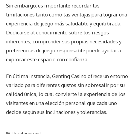
Sin embargo, es importante recordar las
limitaciones tanto como las ventajas para lograr una
experiencia de juego más saludable y equilibrada.
Dedicarse al conocimiento sobre los riesgos
inherentes, comprender sus propias necesidades y
preferencias de juego responsable puede ayudar a
explorar este espacio con confianza.
En última instancia, Genting Casino ofrece un entorno
variado para diferentes gustos sin sobresalir por su
calidad única, lo cual convierte la experiencia de los
visitantes en una elección personal que cada uno
decide según sus inclinaciones y tolerancias.
Categories
Uncategorized