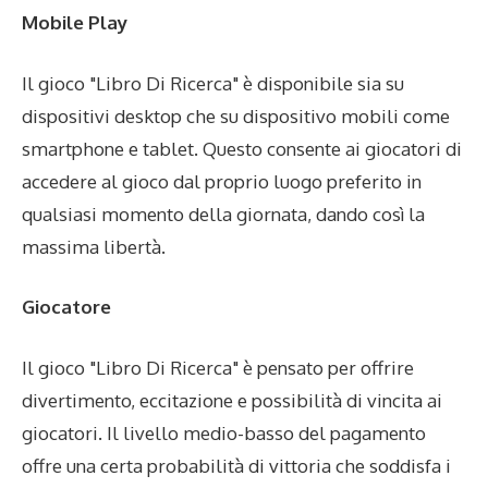
Mobile Play
Il gioco "Libro Di Ricerca" è disponibile sia su
dispositivi desktop che su dispositivo mobili come
smartphone e tablet. Questo consente ai giocatori di
accedere al gioco dal proprio luogo preferito in
qualsiasi momento della giornata, dando così la
massima libertà.
Giocatore
Il gioco "Libro Di Ricerca" è pensato per offrire
divertimento, eccitazione e possibilità di vincita ai
giocatori. Il livello medio-basso del pagamento
offre una certa probabilità di vittoria che soddisfa i