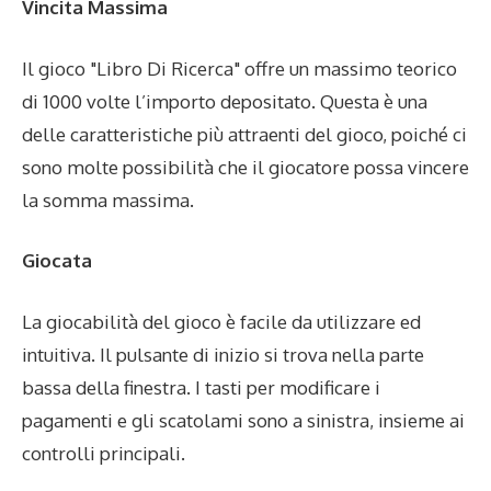
Vincita Massima
Il gioco "Libro Di Ricerca" offre un massimo teorico
di 1000 volte l’importo depositato. Questa è una
delle caratteristiche più attraenti del gioco, poiché ci
sono molte possibilità che il giocatore possa vincere
la somma massima.
Giocata
La giocabilità del gioco è facile da utilizzare ed
intuitiva. Il pulsante di inizio si trova nella parte
bassa della finestra. I tasti per modificare i
pagamenti e gli scatolami sono a sinistra, insieme ai
controlli principali.