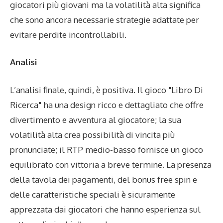
giocatori più giovani ma la volatilità alta significa
che sono ancora necessarie strategie adattate per
evitare perdite incontrollabili.
Analisi
L’analisi finale, quindi, è positiva. Il gioco "Libro Di
Ricerca" ha una design ricco e dettagliato che offre
divertimento e avventura al giocatore; la sua
volatilità alta crea possibilità di vincita più
pronunciate; il RTP medio-basso fornisce un gioco
equilibrato con vittoria a breve termine. La presenza
della tavola dei pagamenti, del bonus free spin e
delle caratteristiche speciali è sicuramente
apprezzata dai giocatori che hanno esperienza sul