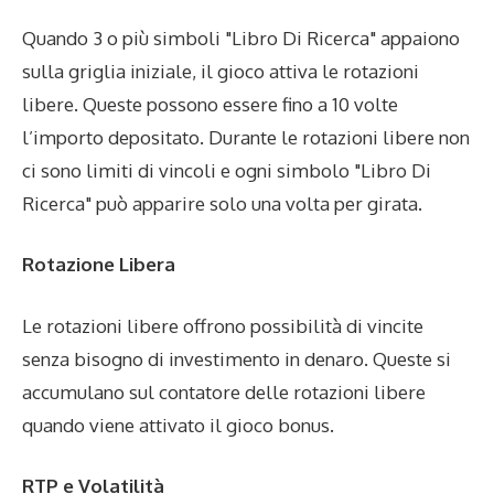
Quando 3 o più simboli "Libro Di Ricerca" appaiono
sulla griglia iniziale, il gioco attiva le rotazioni
libere. Queste possono essere fino a 10 volte
l’importo depositato. Durante le rotazioni libere non
ci sono limiti di vincoli e ogni simbolo "Libro Di
Ricerca" può apparire solo una volta per girata.
Rotazione Libera
Le rotazioni libere offrono possibilità di vincite
senza bisogno di investimento in denaro. Queste si
accumulano sul contatore delle rotazioni libere
quando viene attivato il gioco bonus.
RTP e Volatilità