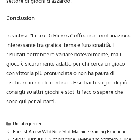
settore di giochi d’azzardo.
Conclusion
In sintesi, "Libro Di Ricerca" offre una combinazione
interessante tra grafica, tema e funzionalità. I
risultati potrebbero variare notevolmente, ma il
gioco è sicuramente adatto per chi cerca un gioco
con vittoria più pronunciata o non ha paura di
rischiare in modo continuo. E se hai bisogno di più
consigli su altri giochi e slot, ti faccio sapere che
sono qui per aiutarti.
Categories
Uncategorized
Forrest Arrow Wild Ride Slot Machine Gaming Experience
Sugar Rush 1000 Slot Machine Review and Strategy Guide