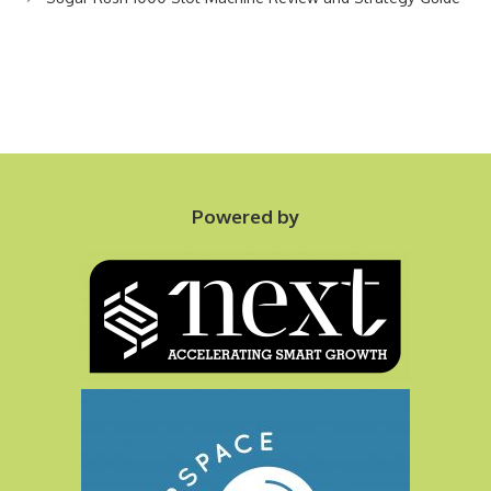
Powered by