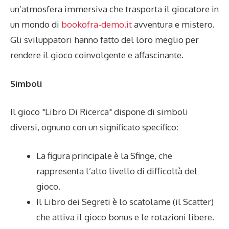
un’atmosfera immersiva che trasporta il giocatore in
un mondo di
bookofra-demo.it
avventura e mistero.
Gli sviluppatori hanno fatto del loro meglio per
rendere il gioco coinvolgente e affascinante.
Simboli
Il gioco "Libro Di Ricerca" dispone di simboli
diversi, ognuno con un significato specifico:
La figura principale è la Sfinge, che
rappresenta l’alto livello di difficoltà del
gioco.
Il Libro dei Segreti è lo scatolame (il Scatter)
che attiva il gioco bonus e le rotazioni libere.