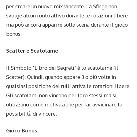
per creare un nuovo mix vincente. La Sfinge non
svolge alcun ruolo attivo durante le rotazioni libere
ma può ancora apparire sulla scena durante il gioco
bonus.
Scatter e Scatolame
Il Simbolo "Libro dei Segreti" è lo scatolame (il
Scatter). Quindi, quando appare 3 o più volte in
qualsiasi posizione dei rulli attiva le rotazioni libere.
Gli scatolami non vincono per loro stessi ma si
utilizzano come motivazione per far avvicinare la
possibilità di vincere.
Gioco Bonus