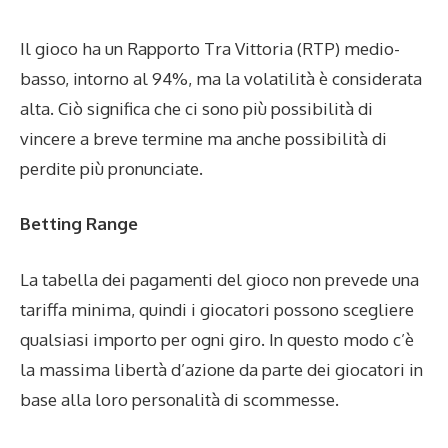
Il gioco ha un Rapporto Tra Vittoria (RTP) medio-
basso, intorno al 94%, ma la volatilità è considerata
alta. Ciò significa che ci sono più possibilità di
vincere a breve termine ma anche possibilità di
perdite più pronunciate.
Betting Range
La tabella dei pagamenti del gioco non prevede una
tariffa minima, quindi i giocatori possono scegliere
qualsiasi importo per ogni giro. In questo modo c’è
la massima libertà d’azione da parte dei giocatori in
base alla loro personalità di scommesse.