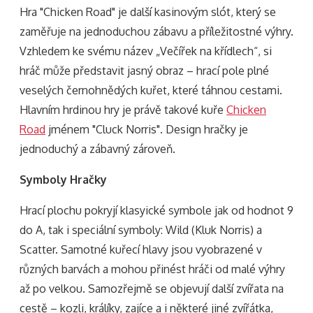
Hra "Chicken Road" je další kasinovým slót, který se
zaměřuje na jednoduchou zábavu a příležitostné výhry.
Vzhledem ke svému název „Večířek na křídlech“, si
hráč může představit jasný obraz – hrací pole plné
veselých černohnědých kuřet, které táhnou cestami.
Hlavním hrdinou hry je právě takové kuře
Chicken
Road
jménem "Cluck Norris". Design hračky je
jednoduchý a zábavný zároveň.
Symboly Hračky
Hrací plochu pokryjí klasyické symbole jak od hodnot 9
do A, tak i speciální symboly: Wild (Kluk Norris) a
Scatter. Samotné kuřecí hlavy jsou vyobrazené v
různých barvách a mohou přinést hráči od malé výhry
až po velkou. Samozřejmě se objevují další zvířata na
cestě – kozli, králíky, zajíce a i některé jiné zvířátka,