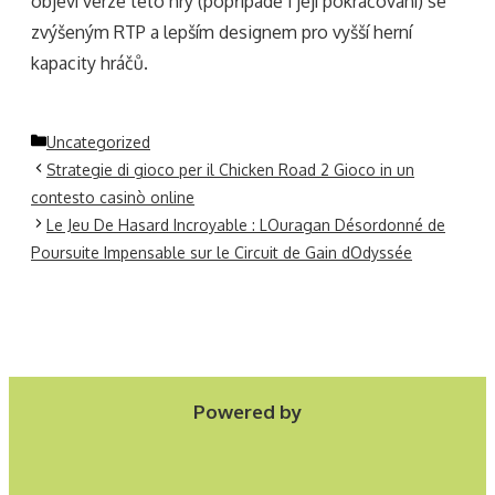
objeví verze této hry (popřípadě i její pokračování) se
zvýšeným RTP a lepším designem pro vyšší herní
kapacity hráčů.
Categories
Uncategorized
Strategie di gioco per il Chicken Road 2 Gioco in un
contesto casinò online
Le Jeu De Hasard Incroyable : LOuragan Désordonné de
Poursuite Impensable sur le Circuit de Gain dOdyssée
Powered by