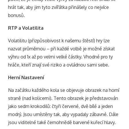
hrát tak, aby jim tyto zvířátka přinášely co nejvíce
bonusů.
RTP a Volatilita
Volatilitu (přizpůsobivost k našemu štěstí) hry lze
nazvat průměrnou – při každé volbě je možné získat
výhru od 1x až po velmi velké částky. Vhodné pro ty
hráče, kteří znají své riziko a ovládnou sami sebe.
Herní Nastavení
Na začátku každého kola se objevuje obrazek na horní
straně (nad kolicemi). Tento obrazek je představován
jako sedm krokodilů: čtyři červené, dvě bílé a jeden
modrý. Jsou umístěny tak, aby vypadaly zábavné. Dále
jsou viditelné také černohnědě barvené kuřecí hlavy.