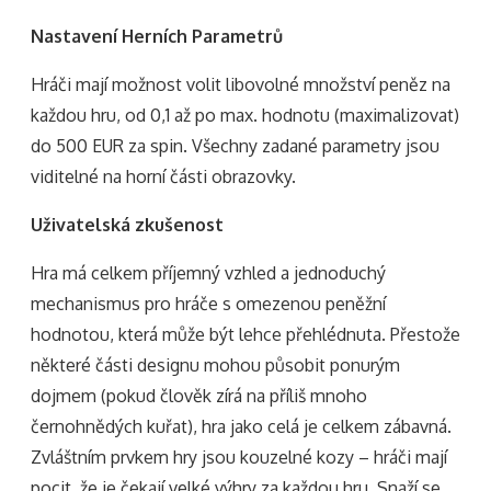
Nastavení Herních Parametrů
Hráči mají možnost volit libovolné množství peněz na
každou hru, od 0,1 až po max. hodnotu (maximalizovat)
do 500 EUR za spin. Všechny zadané parametry jsou
viditelné na horní části obrazovky.
Uživatelská zkušenost
Hra má celkem příjemný vzhled a jednoduchý
mechanismus pro hráče s omezenou peněžní
hodnotou, která může být lehce přehlédnuta. Přestože
některé části designu mohou působit ponurým
dojmem (pokud člověk zírá na příliš mnoho
černohnědých kuřat), hra jako celá je celkem zábavná.
Zvláštním prvkem hry jsou kouzelné kozy – hráči mají
pocit, že je čekají velké výhry za každou hru. Snaží se