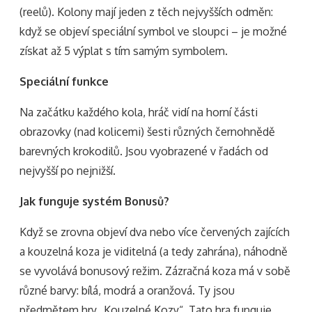
(reelů). Kolony mají jeden z těch nejvyšších odměn:
když se objeví speciální symbol ve sloupci – je možné
získat až 5 výplat s tím samým symbolem.
Speciální funkce
Na začátku každého kola, hráč vidí na horní části
obrazovky (nad kolicemi) šesti různých černohnědě
barevných krokodilů. Jsou vyobrazené v řadách od
nejvyšší po nejnižší.
Jak funguje systém Bonusů?
Když se zrovna objeví dva nebo více červených zajících
a kouzelná koza je viditelná (a tedy zahrána), náhodně
se vyvolává bonusový režim. Zázračná koza má v sobě
různé barvy: bílá, modrá a oranžová. Ty jsou
předmětem hry „Kouzelné Kozy“. Tato hra funguje