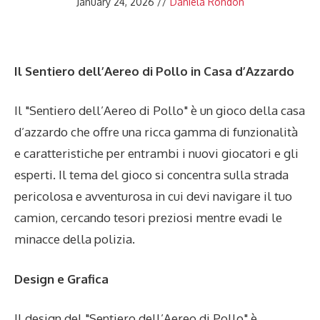
January 24, 2026
//
Daniela Rondon
Il Sentiero dell’Aereo di Pollo in Casa d’Azzardo
Il "Sentiero dell’Aereo di Pollo" è un gioco della casa
d’azzardo che offre una ricca gamma di funzionalità
e caratteristiche per entrambi i nuovi giocatori e gli
esperti. Il tema del gioco si concentra sulla strada
pericolosa e avventurosa in cui devi navigare il tuo
camion, cercando tesori preziosi mentre evadi le
minacce della polizia.
Design e Grafica
Il design del "Sentiero dell’Aereo di Pollo" è