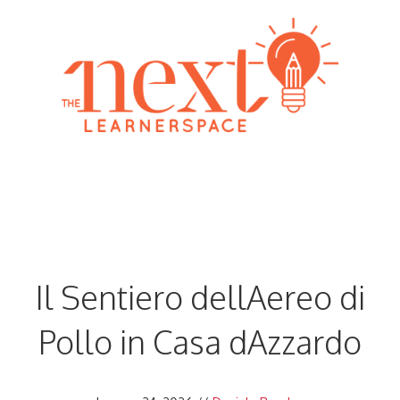
Skip
to
content
Menu
Il Sentiero dellAereo di
Pollo in Casa dAzzardo