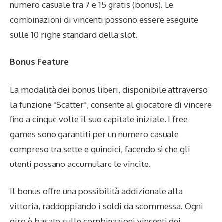
numero casuale tra 7 e 15 gratis (bonus). Le
combinazioni di vincenti possono essere eseguite
sulle 10 righe standard della slot.
Bonus Feature
La modalità dei bonus liberi, disponibile attraverso
la funzione "Scatter", consente al giocatore di vincere
fino a cinque volte il suo capitale iniziale. I free
games sono garantiti per un numero casuale
compreso tra sette e quindici, facendo sì che gli
utenti possano accumulare le vincite.
Il bonus offre una possibilità addizionale alla
vittoria, raddoppiando i soldi da scommessa. Ogni
giro è basato sulle combinazioni vincenti dei