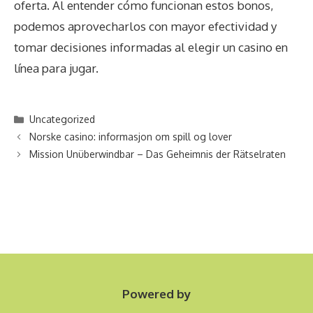
oferta. Al entender cómo funcionan estos bonos,
podemos aprovecharlos con mayor efectividad y
tomar decisiones informadas al elegir un casino en
línea para jugar.
Categories
Uncategorized
Norske casino: informasjon om spill og lover
Mission Unüberwindbar – Das Geheimnis der Rätselraten
Powered by