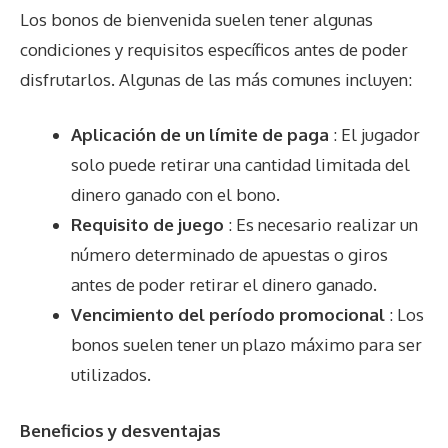
Los bonos de bienvenida suelen tener algunas
condiciones y requisitos específicos antes de poder
disfrutarlos. Algunas de las más comunes incluyen:
Aplicación de un límite de paga
: El jugador
solo puede retirar una cantidad limitada del
dinero ganado con el bono.
Requisito de juego
: Es necesario realizar un
número determinado de apuestas o giros
antes de poder retirar el dinero ganado.
Vencimiento del período promocional
: Los
bonos suelen tener un plazo máximo para ser
utilizados.
Beneficios y desventajas