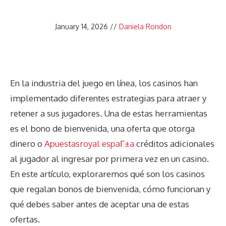
January 14, 2026
//
Daniela Rondon
En la industria del juego en línea, los casinos han
implementado diferentes estrategias para atraer y
retener a sus jugadores. Una de estas herramientas
es el bono de bienvenida, una oferta que otorga
dinero o
Apuestasroyal espaГ±a
créditos adicionales
al jugador al ingresar por primera vez en un casino.
En este artículo, exploraremos qué son los casinos
que regalan bonos de bienvenida, cómo funcionan y
qué debes saber antes de aceptar una de estas
ofertas.