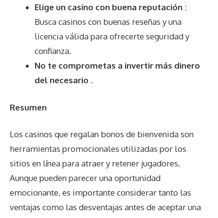
Elige un casino con buena reputación
:
Busca casinos con buenas reseñas y una
licencia válida para ofrecerte seguridad y
confianza.
No te comprometas a invertir más dinero
del necesario
.
Resumen
Los casinos que regalan bonos de bienvenida son
herramientas promocionales utilizadas por los
sitios en línea para atraer y retener jugadores.
Aunque pueden parecer una oportunidad
emocionante, es importante considerar tanto las
ventajas como las desventajas antes de aceptar una