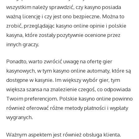
wszystkim należy sprawdzić, czy kasyno posiada
ważną licencję i czy jest ono bezpieczne. Można to
zrobić, przeglądając kasyno online opinie i polskie
kasyna, które zostały pozytywnie ocenione przez
innych graczy.
Ponadto, warto zwrócić uwagę na ofertę gier
kasynowych, w tym kasyno online automaty, które są
dostępne w kasynie. Im większy wybór gier, tym
większa szansa na znalezienie czegoś, co odpowiada
Twoim preferencjom. Polskie kasyno online powinno
również oferować różne metody płatności i wypłaty
wygranych.
Ważnym aspektem jest również obsługa klienta.