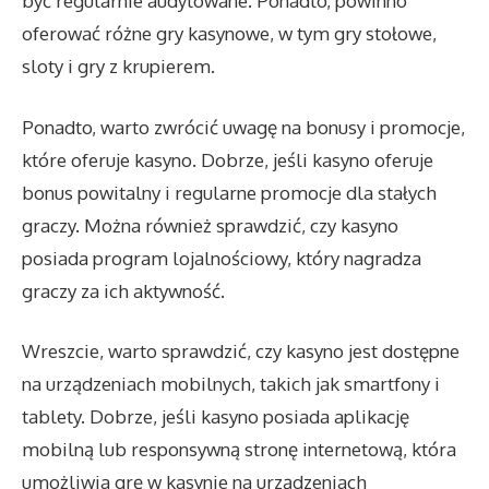
być regularnie audytowane. Ponadto, powinno
oferować różne gry kasynowe, w tym gry stołowe,
sloty i gry z krupierem.
Ponadto, warto zwrócić uwagę na bonusy i promocje,
które oferuje kasyno. Dobrze, jeśli kasyno oferuje
bonus powitalny i regularne promocje dla stałych
graczy. Można również sprawdzić, czy kasyno
posiada program lojalnościowy, który nagradza
graczy za ich aktywność.
Wreszcie, warto sprawdzić, czy kasyno jest dostępne
na urządzeniach mobilnych, takich jak smartfony i
tablety. Dobrze, jeśli kasyno posiada aplikację
mobilną lub responsywną stronę internetową, która
umożliwia grę w kasynie na urządzeniach