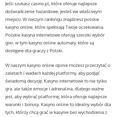
Jeśli szukasz casino pl, które oferuje najlepsze
doświadczenie hazardowe, jesteś we właściwym
miejscu. W naszym rankingu znajdziesz polskie
kasyno online, które spełniają Twoje oczekiwania.
Polskie kasyna internetowe oferują szeroki wybór
gier, w tym kasyno online automaty, które są
dostępne dla graczy z Polski.
W naszym kasyno online opinie możesz przeczytać o
zaletach i wadach każdej platformy, aby podjąć
świadomą decyzję. Kasyno internetowe to nie tylko
gra, ale także emocje i adrenalina, dlatego ważne
jest, aby wybrać platformę, która oferuje najlepsze
warunki i bonusy. Kasyno online to idealny wybór dla
tych, którzy chcą grać w kasynie bez wychodzenia z