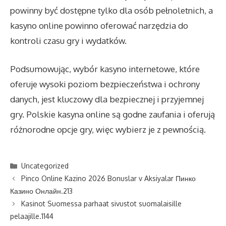
powinny być dostępne tylko dla osób pełnoletnich, a
kasyno online powinno oferować narzędzia do
kontroli czasu gry i wydatków.
Podsumowując, wybór kasyno internetowe, które
oferuje wysoki poziom bezpieczeństwa i ochrony
danych, jest kluczowy dla bezpiecznej i przyjemnej
gry. Polskie kasyna online są godne zaufania i oferują
różnorodne opcje gry, więc wybierz je z pewnością.
Categories
Uncategorized
Pinco Online Kazino 2026 Bonuslar v Aksiyalar Пинко
Казино Онлайн.213
Kasinot Suomessa parhaat sivustot suomalaisille
pelaajille.1144