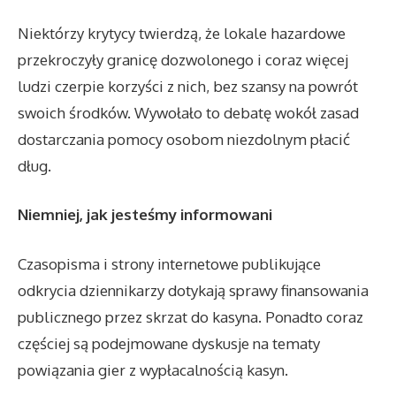
Niektórzy krytycy twierdzą, że lokale hazardowe
przekroczyły granicę dozwolonego i coraz więcej
ludzi czerpie korzyści z nich, bez szansy na powrót
swoich środków. Wywołało to debatę wokół zasad
dostarczania pomocy osobom niezdolnym płacić
dług.
Niemniej, jak jesteśmy informowani
Czasopisma i strony internetowe publikujące
odkrycia dziennikarzy dotykają sprawy finansowania
publicznego przez skrzat do kasyna. Ponadto coraz
częściej są podejmowane dyskusje na tematy
powiązania gier z wypłacalnością kasyn.