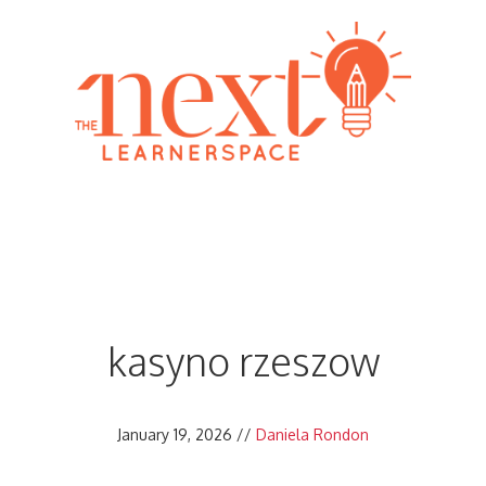
Skip
to
content
Menu
kasyno rzeszow
January 19, 2026
//
Daniela Rondon