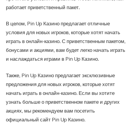
работает приветственный пакет.
В целом, Pin Up Казино предлагает отличные
условия для новых игроков, которые хотят начать
играть в онлайн-казино. С приветственным пакетом,
бонусами и акциями, вам будет легко начать играть
и наслаждаться играми в Pin Up Казино.
Также, Pin Up Казино предлагает эксклюзивные
предложения для новых игроков, которые хотят
начать играть в онлайн-казино. Если вы хотите
узнать больше о приветственном пакете и других
акциях, мы рекомендуем вам посетить
официальный сайт Pin Up Казино.