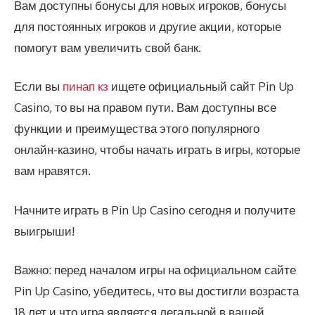
Вам доступны бонусы для новых игроков, бонусы
для постоянных игроков и другие акции, которые
помогут вам увеличить свой банк.
Если вы
пинап кз
ищете официальный сайт Pin Up
Casino, то вы на правом пути. Вам доступны все
функции и преимущества этого популярного
онлайн-казино, чтобы начать играть в игры, которые
вам нравятся.
Начните играть в Pin Up Casino сегодня и получите
выигрыши!
Важно: перед началом игры на официальном сайте
Pin Up Casino, убедитесь, что вы достигли возраста
18 лет и что игра является легальной в вашей