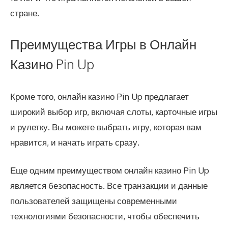
стране.
Преимущества Игры в Онлайн
Казино Pin Up
Кроме того, онлайн казино Pin Up предлагает
широкий выбор игр, включая слоты, карточные игры
и рулетку. Вы можете выбрать игру, которая вам
нравится, и начать играть сразу.
Еще одним преимуществом онлайн казино Pin Up
является безопасность. Все транзакции и данные
пользователей защищены современными
технологиями безопасности, чтобы обеспечить