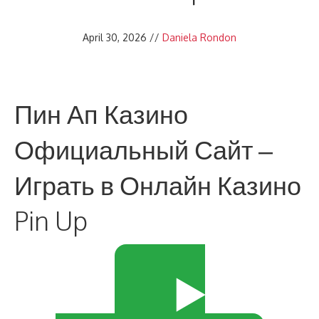
April 30, 2026
//
Daniela Rondon
Пин Ап Казино
Официальный Сайт –
Играть в Онлайн Казино
Pin Up
▶️