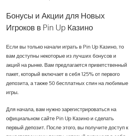
Бонусы и Акции для Новых
Игроков в Pin Up Казино
Если вы только начали играть в Pin Up Казино, то
вам доступны некоторые из лучших бонусов и
акций на рынке. Вам предлагается приветственный
пакет, который включает в себя 125% от первого
депозита, а также 50 бесплатных спин на любимые
игры.
Для начала, вам нужно зарегистрироваться на
официальном сайте Pin Up Казино и сделать
первый депозит. После этого, вы получите доступ к