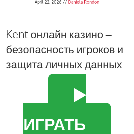
April 22, 2026
//
Daniela Rondon
Kent онлайн казино –
безопасность игроков и
защита личных данных
▶️
ИГРАТЬ