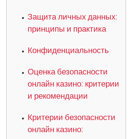
Защита личных данных:
принципы и практика
Конфиденциальность
Оценка безопасности
онлайн казино: критерии
и рекомендации
Критерии безопасности
онлайн казино: