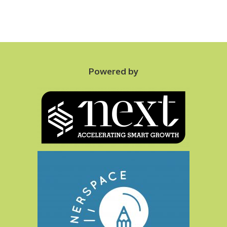
Powered by