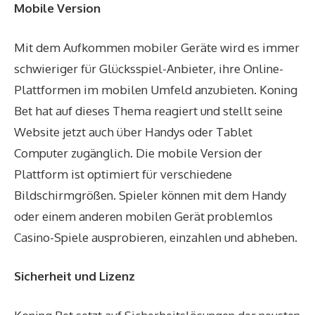
Mobile Version
Mit dem Aufkommen mobiler Geräte wird es immer
schwieriger für Glücksspiel-Anbieter, ihre Online-
Plattformen im mobilen Umfeld anzubieten. Koning
Bet hat auf dieses Thema reagiert und stellt seine
Website jetzt auch über Handys oder Tablet
Computer zugänglich. Die mobile Version der
Plattform ist optimiert für verschiedene
Bildschirmgrößen. Spieler können mit dem Handy
oder einem anderen mobilen Gerät problemlos
Casino-Spiele ausprobieren, einzahlen und abheben.
Sicherheit und Lizenz