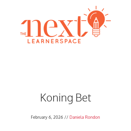
Skip
to
content
Menu
Koning Bet
February 6, 2026
//
Daniela Rondon