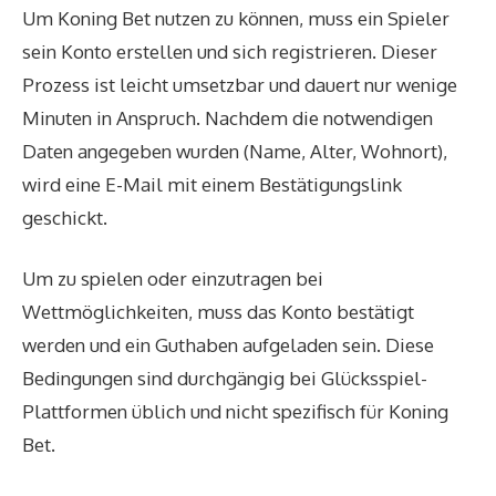
Um Koning Bet nutzen zu können, muss ein Spieler
sein Konto erstellen und sich registrieren. Dieser
Prozess ist leicht umsetzbar und dauert nur wenige
Minuten in Anspruch. Nachdem die notwendigen
Daten angegeben wurden (Name, Alter, Wohnort),
wird eine E-Mail mit einem Bestätigungslink
geschickt.
Um zu spielen oder einzutragen bei
Wettmöglichkeiten, muss das Konto bestätigt
werden und ein Guthaben aufgeladen sein. Diese
Bedingungen sind durchgängig bei Glücksspiel-
Plattformen üblich und nicht spezifisch für Koning
Bet.