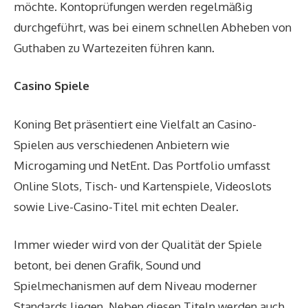
möchte. Kontoprüfungen werden regelmäßig
durchgeführt, was bei einem schnellen Abheben von
Guthaben zu Wartezeiten führen kann.
Casino Spiele
Koning Bet präsentiert eine Vielfalt an Casino-
Spielen aus verschiedenen Anbietern wie
Microgaming und NetEnt. Das Portfolio umfasst
Online Slots, Tisch- und Kartenspiele, Videoslots
sowie Live-Casino-Titel mit echten Dealer.
Immer wieder wird von der Qualität der Spiele
betont, bei denen Grafik, Sound und
Spielmechanismen auf dem Niveau moderner
Standards liegen. Neben diesen Titeln werden auch