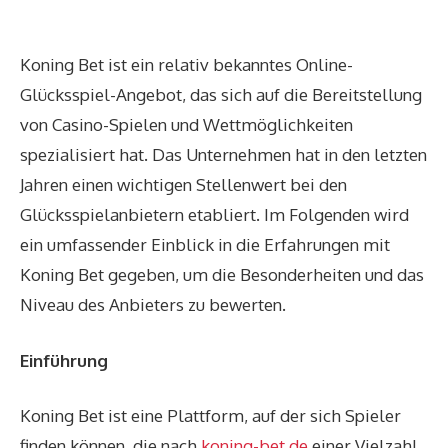
Koning Bet ist ein relativ bekanntes Online-
Glücksspiel-Angebot, das sich auf die Bereitstellung
von Casino-Spielen und Wettmöglichkeiten
spezialisiert hat. Das Unternehmen hat in den letzten
Jahren einen wichtigen Stellenwert bei den
Glücksspielanbietern etabliert. Im Folgenden wird
ein umfassender Einblick in die Erfahrungen mit
Koning Bet gegeben, um die Besonderheiten und das
Niveau des Anbieters zu bewerten.
Einführung
Koning Bet ist eine Plattform, auf der sich Spieler
finden können, die nach
koning-bet.de
einer Vielzahl