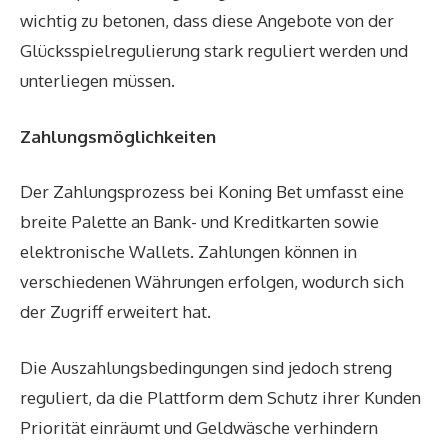
wichtig zu betonen, dass diese Angebote von der
Glücksspielregulierung stark reguliert werden und
unterliegen müssen.
Zahlungsmöglichkeiten
Der Zahlungsprozess bei Koning Bet umfasst eine
breite Palette an Bank- und Kreditkarten sowie
elektronische Wallets. Zahlungen können in
verschiedenen Währungen erfolgen, wodurch sich
der Zugriff erweitert hat.
Die Auszahlungsbedingungen sind jedoch streng
reguliert, da die Plattform dem Schutz ihrer Kunden
Priorität einräumt und Geldwäsche verhindern