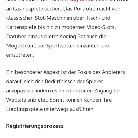
an Casinospiele suchen. Das Portfolio reicht von
klassischen Slot-Maschinen über Tisch- und
Kartenspiele bis hin zu modernen Video-Slots.
Darüber hinaus bietet Koning Bet auch die
Möglichkeit, auf Sportwetten einzahlen und
einzutreten.
Ein besonderer Aspekt ist der Fokus des Anbieters
darauf, sich den Bedürfnissen der Spieler
anzupassen, indem es einen mobilen Zugang zur
Website anbietet. Somit können Kunden ihre
Lieblingsspiele unterwegs ausführen.
Registrierungsprozess