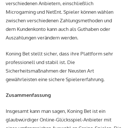
verschiedenen Anbietern, einschließlich
Microgaming und NetEnt. Spieler können wählen
zwischen verschiedenen Zahlungsmethoden und
dem Kundenkonto kann auch als Guthaben oder
Auszahlungen verändern werden.
Koning Bet stellt sicher, dass ihre Plattform sehr
professionell und stabil ist. Die
Sicherheitsmaßnahmen der Neusten Art
gewährleisten eine sichere Spielererfahrung.
Zusammenfassung
Insgesamt kann man sagen, Koning Bet ist ein
glaubwürdiger Online-Glücksspiel-Anbieter mit