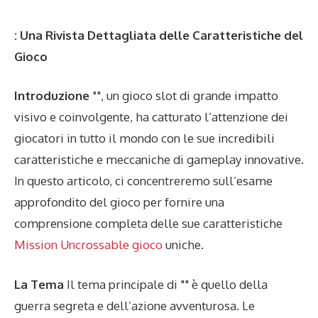
: Una Rivista Dettagliata delle Caratteristiche del
Gioco
Introduzione
"", un gioco slot di grande impatto
visivo e coinvolgente, ha catturato l’attenzione dei
giocatori in tutto il mondo con le sue incredibili
caratteristiche e meccaniche di gameplay innovative.
In questo articolo, ci concentreremo sull’esame
approfondito del gioco per fornire una
comprensione completa delle sue caratteristiche
Mission Uncrossable gioco
uniche.
La Tema
Il tema principale di "" è quello della
guerra segreta e dell’azione avventurosa. Le