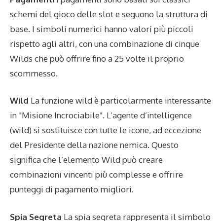
schemi del gioco delle slot e seguono la struttura di
base. I simboli numerici hanno valori più piccoli
rispetto agli altri, con una combinazione di cinque
Wilds che può offrire fino a 25 volte il proprio
scommesso.
Wild
La funzione wild è particolarmente interessante
in "Misione Incrociabile". L’agente d’intelligence
(wild) si sostituisce con tutte le icone, ad eccezione
del Presidente della nazione nemica. Questo
significa che l’elemento Wild può creare
combinazioni vincenti più complesse e offrire
punteggi di pagamento migliori.
Spia Segreta
La spia segreta rappresenta il simbolo