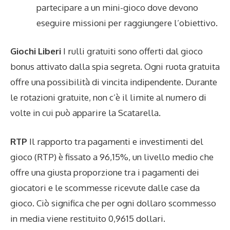
partecipare a un mini-gioco dove devono
eseguire missioni per raggiungere l’obiettivo.
Giochi Liberi
I rulli gratuiti sono offerti dal gioco
bonus attivato dalla spia segreta. Ogni ruota gratuita
offre una possibilità di vincita indipendente. Durante
le rotazioni gratuite, non c’è il limite al numero di
volte in cui può apparire la Scatarella.
RTP
Il rapporto tra pagamenti e investimenti del
gioco (RTP) è fissato a 96,15%, un livello medio che
offre una giusta proporzione tra i pagamenti dei
giocatori e le scommesse ricevute dalle case da
gioco. Ciò significa che per ogni dollaro scommesso
in media viene restituito 0,9615 dollari.