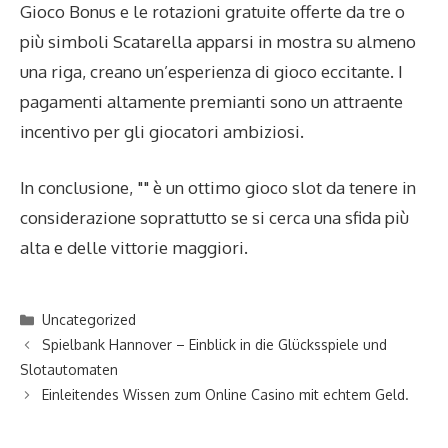
Gioco Bonus e le rotazioni gratuite offerte da tre o
più simboli Scatarella apparsi in mostra su almeno
una riga, creano un’esperienza di gioco eccitante. I
pagamenti altamente premianti sono un attraente
incentivo per gli giocatori ambiziosi.
In conclusione, "" è un ottimo gioco slot da tenere in
considerazione soprattutto se si cerca una sfida più
alta e delle vittorie maggiori.
Categories
Uncategorized
Spielbank Hannover – Einblick in die Glücksspiele und
Slotautomaten
Einleitendes Wissen zum Online Casino mit echtem Geld.