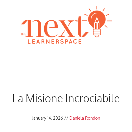
Skip
to
content
Menu
La Misione Incrociabile
January 14, 2026
//
Daniela Rondon