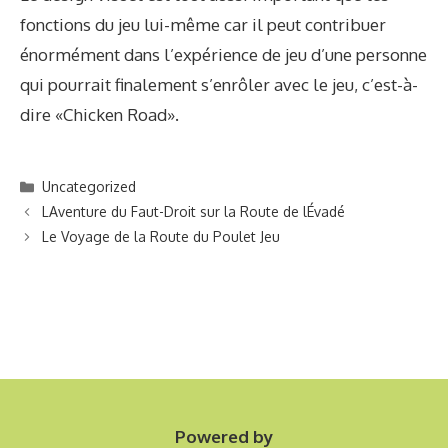
fonctions du jeu lui-même car il peut contribuer
énormément dans l’expérience de jeu d’une personne
qui pourrait finalement s’enrôler avec le jeu, c’est-à-
dire «Chicken Road».
Categories
Uncategorized
LAventure du Faut-Droit sur la Route de lÉvadé
Le Voyage de la Route du Poulet Jeu
Powered by