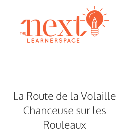
Skip
to
content
Menu
La Route de la Volaille
Chanceuse sur les
Rouleaux