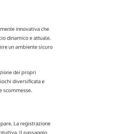
amente innovativa che
cio dinamico e attuale.
rnire un ambiente sicuro
zione dei propri
iochi diversificata e
le scommesse.
ipare. La registrazione
tuitiva. Il passaggio