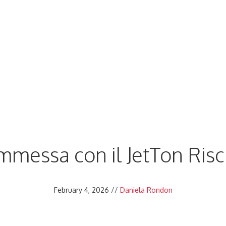
dership Accelerator
Advanced Design Institute
Oth
mmessa con il JetTon Risc
February 4, 2026
//
Daniela Rondon