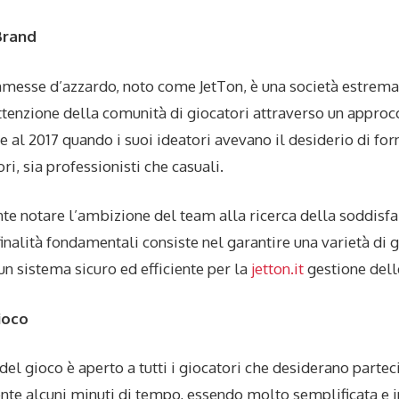
 Brand
mmesse d’azzardo, noto come JetTon, è una società estrem
ttenzione della comunità di giocatori attraverso un approc
e al 2017 quando i suoi ideatori avevano il desiderio di fo
ri, sia professionisti che casuali.
nte notare l’ambizione del team alla ricerca della soddisfa
finalità fondamentali consiste nel garantire una varietà di g
n sistema sicuro ed efficiente per la
jetton.it
gestione del
ioco
 del gioco è aperto a tutti i giocatori che desiderano partec
nte alcuni minuti di tempo, essendo molto semplificata e in