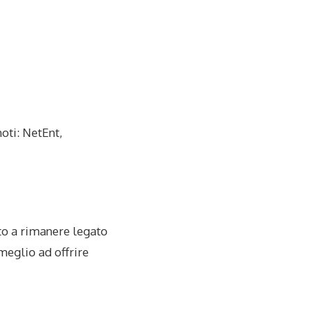
oti: NetEnt,
tto a rimanere legato
meglio ad offrire