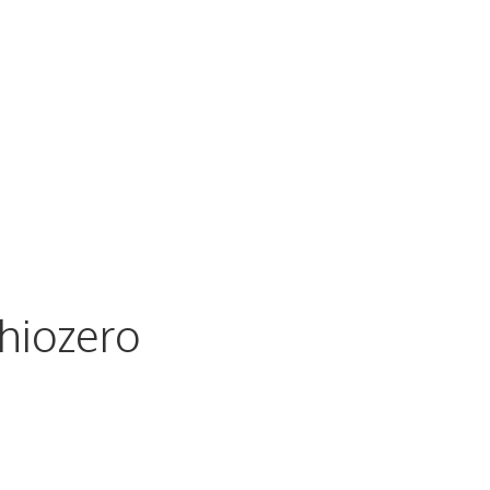
er Programs
Gallery
Us
FAQ
hiozero