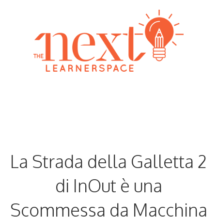
Skip
to
content
Menu
La Strada della Galletta 2
di InOut è una
Scommessa da Macchina