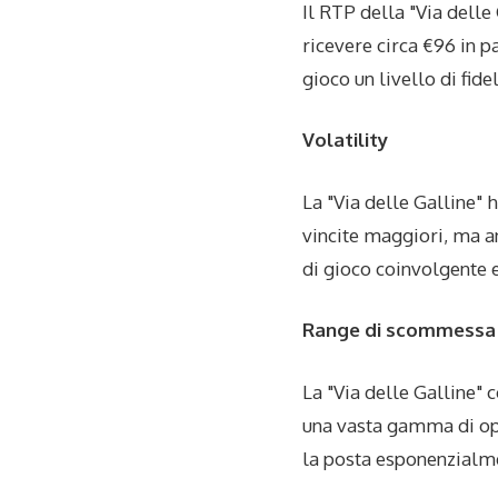
Il RTP della "Via delle 
ricevere circa €96 in p
gioco un livello di fidel
Volatility
La "Via delle Galline" 
vincite maggiori, ma an
di gioco coinvolgente e
Range di scommessa
La "Via delle Galline" 
una vasta gamma di opz
la posta esponenzialme