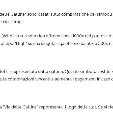
 delle Galline" sono basati sulla combinazione dei simboli 
cuni esempi:
e (Wild) su una sola riga offrono fino a 1000x del puntoscio.
i di tipo "High" su una singola riga offrono da 50x a 500x i
lot è rappresentato dalla gallina. Questo simbolo sostituisce
lle combinazioni vincenti e aumenta i pagamenti in caso di
a "Via delle Galline" rappresenta il logo della slot. Se si 