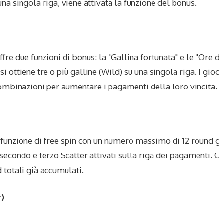
una singola riga, viene attivata la funzione del bonus.
offre due funzioni di bonus: la "Gallina fortunata" e le "Ore
si ottiene tre o più galline (Wild) su una singola riga. I gi
combinazioni per aumentare i pagamenti della loro vincita.
a funzione di free spin con un numero massimo di 12 round
 secondo e terzo Scatter attivati sulla riga dei pagamenti. 
 totali già accumulati.
r)