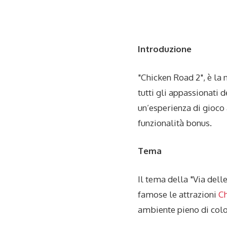
Introduzione
"Chicken Road 2", è la 
tutti gli appassionati d
un’esperienza di gioco
funzionalità bonus.
Tema
Il tema della "Via dell
famose le attrazioni
Ch
ambiente pieno di color