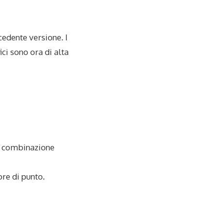
cedente versione. I
ci sono ora di alta
na combinazione
ore di punto.