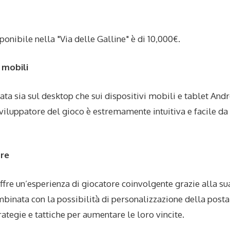
onibile nella "Via delle Galline" è di 10,000€.
 mobili
ata sia sul desktop che sui dispositivi mobili e tablet Andro
viluppatore del gioco è estremamente intuitiva e facile da 
ore
offre un’esperienza di giocatore coinvolgente grazie alla sua
binata con la possibilità di personalizzazione della posta. È
tegie e tattiche per aumentare le loro vincite.