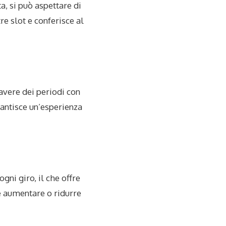
a, si può aspettare di
e slot e conferisce al
 avere dei periodi con
rantisce un’esperienza
gni giro, il che offre
e aumentare o ridurre