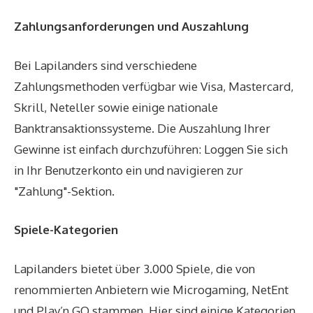
Zahlungsanforderungen und Auszahlung
Bei Lapilanders sind verschiedene
Zahlungsmethoden verfügbar wie Visa, Mastercard,
Skrill, Neteller sowie einige nationale
Banktransaktionssysteme. Die Auszahlung Ihrer
Gewinne ist einfach durchzuführen: Loggen Sie sich
in Ihr Benutzerkonto ein und navigieren zur
"Zahlung"-Sektion.
Spiele-Kategorien
Lapilanders bietet über 3.000 Spiele, die von
renommierten Anbietern wie Microgaming, NetEnt
und Play’n GO stammen. Hier sind einige Kategorien