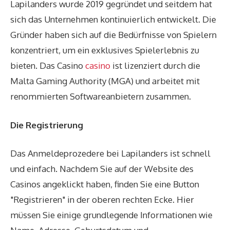
Lapilanders wurde 2019 gegründet und seitdem hat
sich das Unternehmen kontinuierlich entwickelt. Die
Gründer haben sich auf die Bedürfnisse von Spielern
konzentriert, um ein exklusives Spielerlebnis zu
bieten. Das Casino
casino
ist lizenziert durch die
Malta Gaming Authority (MGA) und arbeitet mit
renommierten Softwareanbietern zusammen.
Die Registrierung
Das Anmeldeprozedere bei Lapilanders ist schnell
und einfach. Nachdem Sie auf der Website des
Casinos angeklickt haben, finden Sie eine Button
"Registrieren" in der oberen rechten Ecke. Hier
müssen Sie einige grundlegende Informationen wie