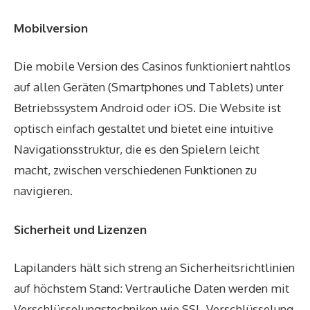
Mobilversion
Die mobile Version des Casinos funktioniert nahtlos
auf allen Geräten (Smartphones und Tablets) unter
Betriebssystem Android oder iOS. Die Website ist
optisch einfach gestaltet und bietet eine intuitive
Navigationsstruktur, die es den Spielern leicht
macht, zwischen verschiedenen Funktionen zu
navigieren.
Sicherheit und Lizenzen
Lapilanders hält sich streng an Sicherheitsrichtlinien
auf höchstem Stand: Vertrauliche Daten werden mit
Verschlüsselungstechniken wie SSL-Verschlüsselung