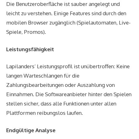
Die Benutzeroberfläche ist sauber angelegt und
leicht zu verstehen. Einige Features sind durch den
mobilen Browser zugänglich (Spielautomaten, Live-
Spiele, Promos).
Leistungsfähigkeit
Lapilanders’ Leistungsprofil ist unübertroffen: Keine
langen Warteschlangen für die
Zahlungsbearbeitungen oder Auszahlung von
Einnahmen. Die Softwareanbieter hinter den Spielen
stellen sicher, dass alle Funktionen unter allen
Plattformen reibungslos laufen.
Endgültige Analyse