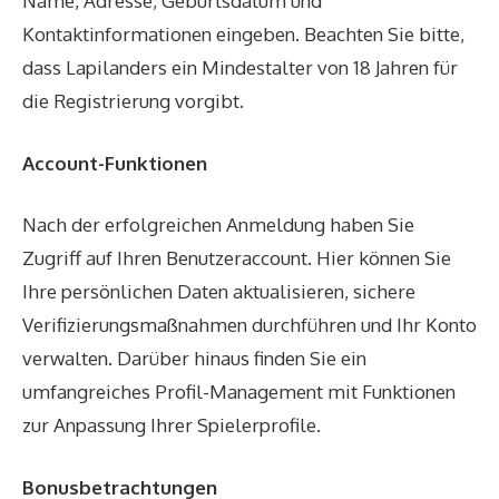
Name, Adresse, Geburtsdatum und
Kontaktinformationen eingeben. Beachten Sie bitte,
dass Lapilanders ein Mindestalter von 18 Jahren für
die Registrierung vorgibt.
Account-Funktionen
Nach der erfolgreichen Anmeldung haben Sie
Zugriff auf Ihren Benutzeraccount. Hier können Sie
Ihre persönlichen Daten aktualisieren, sichere
Verifizierungsmaßnahmen durchführen und Ihr Konto
verwalten. Darüber hinaus finden Sie ein
umfangreiches Profil-Management mit Funktionen
zur Anpassung Ihrer Spielerprofile.
Bonusbetrachtungen