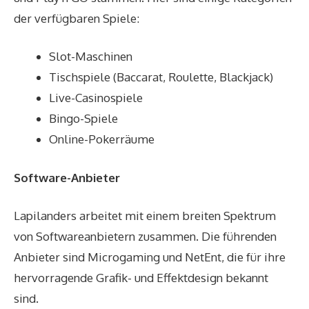
der verfügbaren Spiele:
Slot-Maschinen
Tischspiele (Baccarat, Roulette, Blackjack)
Live-Casinospiele
Bingo-Spiele
Online-Pokerräume
Software-Anbieter
Lapilanders arbeitet mit einem breiten Spektrum
von Softwareanbietern zusammen. Die führenden
Anbieter sind Microgaming und NetEnt, die für ihre
hervorragende Grafik- und Effektdesign bekannt
sind.