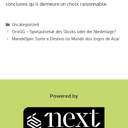
concluons qu’il demeure un choix raisonnable.
Categories
Uncategorized
OroGG – Spielautomat des Glücks oder der Niederlage?
ManekiSpin: Sorte e Destino no Mundo dos Jogos de Azar
Powered by