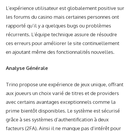
L’expérience utilisateur est globalement positive sur
les forums du casino mais certaines personnes ont
rapporté qu’il y a quelques bugs ou problèmes
récurrents. L’équipe technique assure de résoudre
ces erreurs pour améliorer le site continuellement
en ajoutant même des fonctionnalités nouvelles.
Analyse Générale
Trino propose une expérience de jeux unique, offrant
aux joueurs un choix varié de titres et de providers
avec certains avantages exceptionnels comme la
prime bientôt disponibles. Le système est sécurisé
grâce à ses systèmes d’authentification à deux
facteurs (2FA). Ainsi il ne manque pas d’intérêt pour