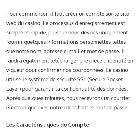
Pour commencer, il faut créer un compte sur le site
web du casino. Le processus d’enregistrement est
simple et rapide, puisque nous devons uniquement
fournir quelques informations personnelles telles
que notre nom, adresse e-mail et mot de passe. Il
faudra également télécharger une pièce d’identité en
vigueur pour confirmer nos coordonnées. Le casino
utilise le système de sécurité SSL (Secure Socket
Layer) pour garantir la confidentialité des données.
Après quelques minutes, nous recevrons un courrier
électronique avec notre identifiant et mot de passe.
Les Caractéristiques du Compte