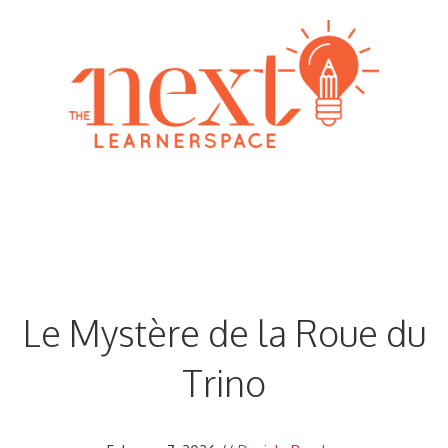
Skip
to
content
Menu
Le Mystère de la Roue du
Trino