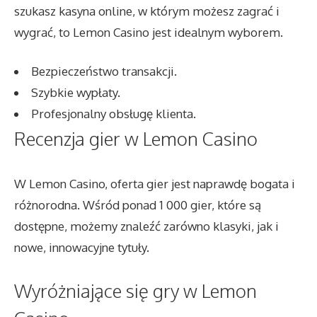
szukasz kasyna online, w którym możesz zagrać i
wygrać, to Lemon Casino jest idealnym wyborem.
Bezpieczeństwo transakcji.
Szybkie wypłaty.
Profesjonalny obsługę klienta.
Recenzja gier w Lemon Casino
W Lemon Casino, oferta gier jest naprawdę bogata i
różnorodna. Wśród ponad 1 000 gier, które są
dostępne, możemy znaleźć zarówno klasyki, jak i
nowe, innowacyjne tytuły.
Wyróżniające się gry w Lemon