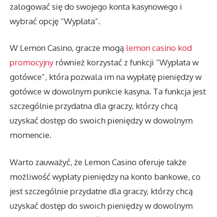
zalogować się do swojego konta kasynowego i
wybrać opcję “Wypłata”.
W Lemon Casino, gracze mogą
lemon casino kod
promocyjny
również korzystać z funkcji “Wypłata w
gotówce”, która pozwala im na wypłatę pieniędzy w
gotówce w dowolnym punkcie kasyna. Ta funkcja jest
szczególnie przydatna dla graczy, którzy chcą
uzyskać dostęp do swoich pieniędzy w dowolnym
momencie.
Warto zauważyć, że Lemon Casino oferuje także
możliwość wypłaty pieniędzy na konto bankowe, co
jest szczególnie przydatne dla graczy, którzy chcą
uzyskać dostęp do swoich pieniędzy w dowolnym