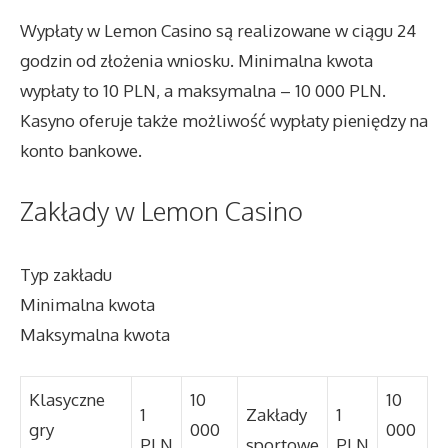
Wypłaty w Lemon Casino są realizowane w ciągu 24
godzin od złożenia wniosku. Minimalna kwota
wypłaty to 10 PLN, a maksymalna – 10 000 PLN.
Kasyno oferuje także możliwość wypłaty pieniędzy na
konto bankowe.
Zakłady w Lemon Casino
Typ zakładu
Minimalna kwota
Maksymalna kwota
Klasyczne
10
10
1
Zakłady
1
gry
000
000
PLN
sportowe
PLN