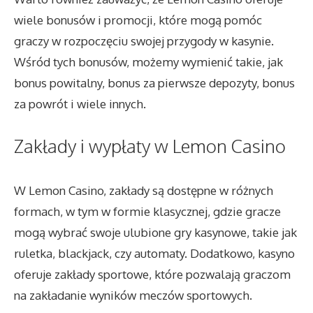
wiele bonusów i promocji, które mogą pomóc
graczy w rozpoczęciu swojej przygody w kasynie.
Wśród tych bonusów, możemy wymienić takie, jak
bonus powitalny, bonus za pierwsze depozyty, bonus
za powrót i wiele innych.
Zakłady i wypłaty w Lemon Casino
W Lemon Casino, zakłady są dostępne w różnych
formach, w tym w formie klasycznej, gdzie gracze
mogą wybrać swoje ulubione gry kasynowe, takie jak
ruletka, blackjack, czy automaty. Dodatkowo, kasyno
oferuje zakłady sportowe, które pozwalają graczom
na zakładanie wyników meczów sportowych.