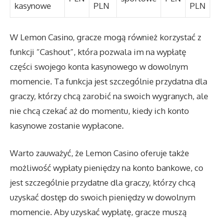
kasynowe
PLN
PLN
W Lemon Casino, gracze mogą również korzystać z
funkcji “Cashout”, która pozwala im na wypłatę
części swojego konta kasynowego w dowolnym
momencie. Ta funkcja jest szczególnie przydatna dla
graczy, którzy chcą zarobić na swoich wygranych, ale
nie chcą czekać aż do momentu, kiedy ich konto
kasynowe zostanie wypłacone.
Warto zauważyć, że Lemon Casino oferuje także
możliwość wypłaty pieniędzy na konto bankowe, co
jest szczególnie przydatne dla graczy, którzy chcą
uzyskać dostęp do swoich pieniędzy w dowolnym
momencie. Aby uzyskać wypłatę, gracze muszą