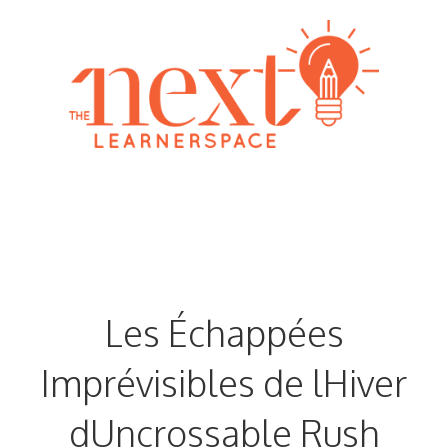
Skip
to
content
Menu
Les Échappées
Imprévisibles de lHiver
dUncrossable Rush