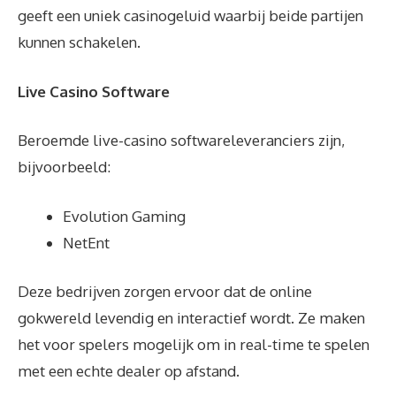
geeft een uniek casinogeluid waarbij beide partijen
kunnen schakelen.
Live Casino Software
Beroemde live-casino softwareleveranciers zijn,
bijvoorbeeld:
Evolution Gaming
NetEnt
Deze bedrijven zorgen ervoor dat de online
gokwereld levendig en interactief wordt. Ze maken
het voor spelers mogelijk om in real-time te spelen
met een echte dealer op afstand.