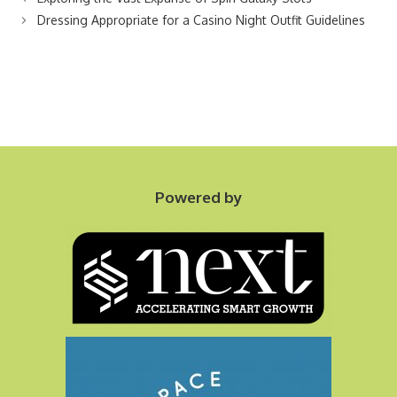
Dressing Appropriate for a Casino Night Outfit Guidelines
Powered by