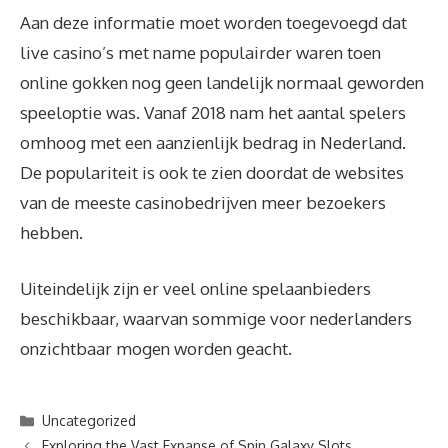
Aan deze informatie moet worden toegevoegd dat
live casino’s met name populairder waren toen
online gokken nog geen landelijk normaal geworden
speeloptie was. Vanaf 2018 nam het aantal spelers
omhoog met een aanzienlijk bedrag in Nederland.
De populariteit is ook te zien doordat de websites
van de meeste casinobedrijven meer bezoekers
hebben.
Uiteindelijk zijn er veel online spelaanbieders
beschikbaar, waarvan sommige voor nederlanders
onzichtbaar mogen worden geacht.
Categories
Uncategorized
Exploring the Vast Expanse of Spin Galaxy Slots