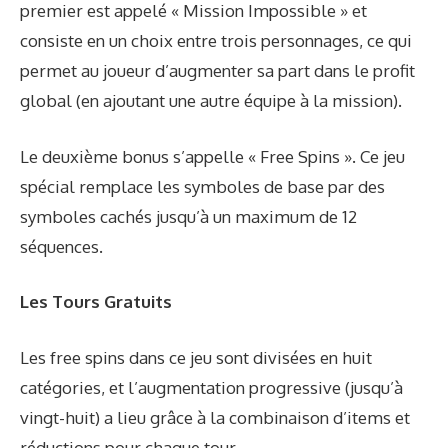
premier est appelé « Mission Impossible » et
consiste en un choix entre trois personnages, ce qui
permet au joueur d’augmenter sa part dans le profit
global (en ajoutant une autre équipe à la mission).
Le deuxième bonus s’appelle « Free Spins ». Ce jeu
spécial remplace les symboles de base par des
symboles cachés jusqu’à un maximum de 12
séquences.
Les Tours Gratuits
Les free spins dans ce jeu sont divisées en huit
catégories, et l’augmentation progressive (jusqu’à
vingt-huit) a lieu grâce à la combinaison d’items et
réductions pour chaque tour.