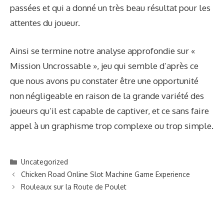
passées et qui a donné un très beau résultat pour les
attentes du joueur.
Ainsi se termine notre analyse approfondie sur «
Mission Uncrossable », jeu qui semble d’après ce
que nous avons pu constater être une opportunité
non négligeable en raison de la grande variété des
joueurs qu’il est capable de captiver, et ce sans faire
appel à un graphisme trop complexe ou trop simple.
Categories
Uncategorized
Chicken Road Online Slot Machine Game Experience
Rouleaux sur la Route de Poulet