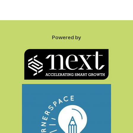
Powered by