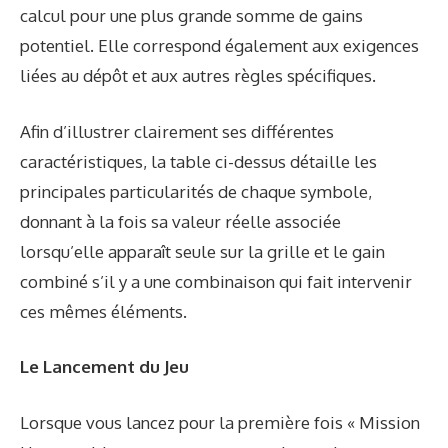
calcul pour une plus grande somme de gains
potentiel. Elle correspond également aux exigences
liées au dépôt et aux autres règles spécifiques.
Afin d’illustrer clairement ses différentes
caractéristiques, la table ci-dessus détaille les
principales particularités de chaque symbole,
donnant à la fois sa valeur réelle associée
lorsqu’elle apparaît seule sur la grille et le gain
combiné s’il y a une combinaison qui fait intervenir
ces mêmes éléments.
Le Lancement du Jeu
Lorsque vous lancez pour la première fois « Mission