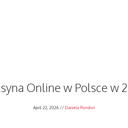
dership Accelerator
Advanced Design Institute
Oth
syna Online w Polsce w 2
April 22, 2026
//
Daniela Rondon