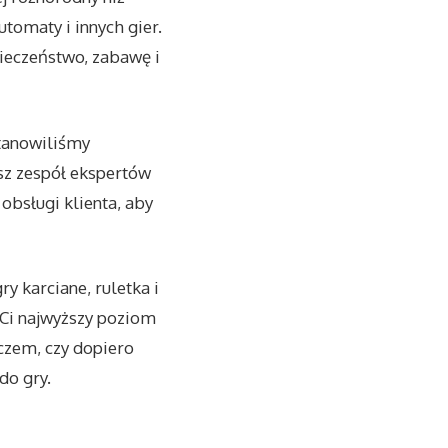
tomaty i innych gier.
ieczeństwo, zabawę i
stanowiliśmy
sz zespół ekspertów
obsługi klienta, aby
y karciane, ruletka i
 Ci najwyższy poziom
czem, czy dopiero
do gry.