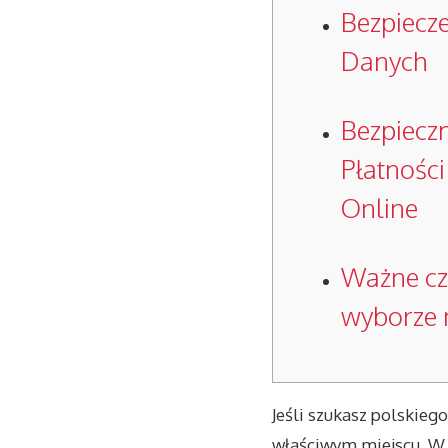
Bezpiecz
Danych
Bezpiecz
Płatnośc
Online
Ważne cz
wyborze 
Jeśli szukasz polskieg
właściwym miejscu. W 2