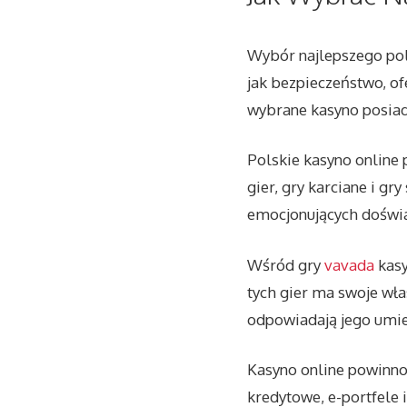
Wybór najlepszego pol
jak bezpieczeństwo, ofe
wybrane kasyno posiad
Polskie kasyno online
gier, gry karciane i gr
emocjonujących doświ
Wśród gry
vavada
kasy
tych gier ma swoje włas
odpowiadają jego umie
Kasyno online powinno 
kredytowe, e-portfele 