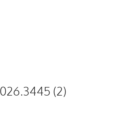
er Programs
Gallery
Us
FAQ
026.3445 (2)