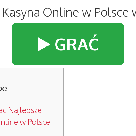
 Kasyna Online w Polsce
▶️ GRAĆ
ое
ać Najlepsze
nline w Polsce