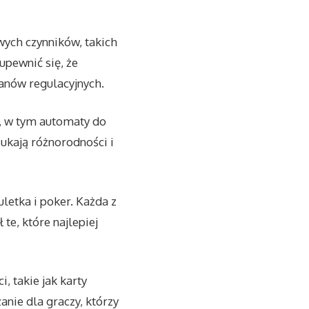
ych czynników, takich
upewnić się, że
anów regulacyjnych.
, w tym automaty do
zukają różnorodności i
uletka i poker. Każda z
te, które najlepiej
 takie jak karty
nie dla graczy, którzy