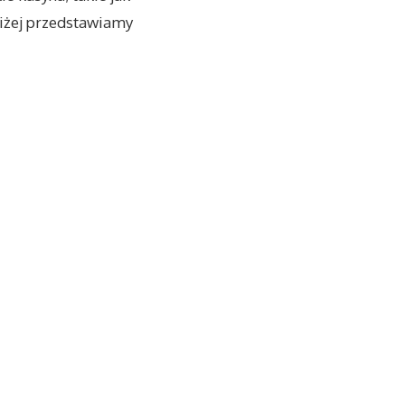
niżej przedstawiamy