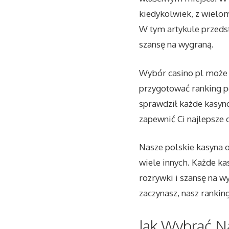
kiedykolwiek, z wielom
W tym artykule przedst
szansę na wygraną.
Wybór casino pl może b
przygotować ranking po
sprawdził każde kasyno
zapewnić Ci najlepsze
Nasze polskie kasyna o
wiele innych. Każde ka
rozrywki i szansę na w
zaczynasz, nasz rankin
Jak Wybrać N