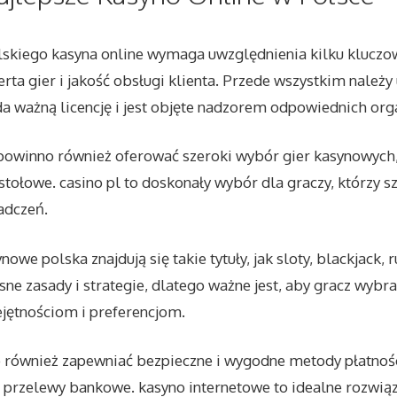
skiego kasyna online wymaga uwzględnienia kilku kluczow
rta gier i jakość obsługi klienta. Przede wszystkim należy 
a ważną licencję i jest objęte nadzorem odpowiednich org
 powinno również oferować szeroki wybór gier kasynowych
y stołowe. casino pl to doskonały wybór dla graczy, którzy s
adczeń.
nowe polska znajdują się takie tytuły, jak sloty, blackjack, r
ne zasady i strategie, dlatego ważne jest, aby gracz wybrał 
jętnościom i preferencjom.
również zapewniać bezpieczne i wygodne metody płatności,
i przelewy bankowe. kasyno internetowe to idealne rozwiąza