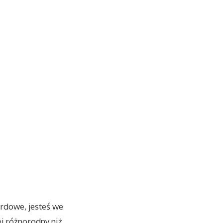
ardowe, jesteś we
j różnorodny niż