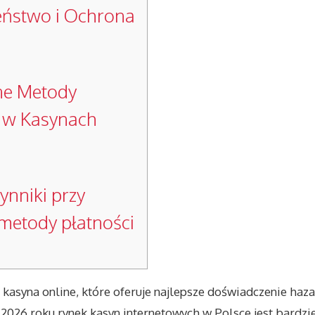
eństwo i Ochrona
ne Metody
i w Kasynach
ynniki przy
metody płatności
o kasyna online, które oferuje najlepsze doświadczenie haz
026 roku rynek kasyn internetowych w Polsce jest bardzie